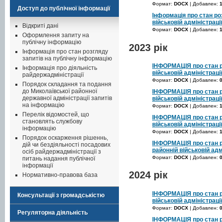
Формат:
DOCX
| Добавлен:
Доступ до публічної інформації
Інформація про стан ро
військовій адміністраці
Відкриті дані
Формат:
DOCX
| Добавлен:
Оформлення запиту на
публічну інформацію
2023 рік
Інформація про стан розгляду
запитів на публічну інформацію
ІНФОРМАЦІЯ про стан ро
Інформація про діяльність
військовій адміністраці
райдержадміністрації
Формат:
DOCX
| Добавлен:
Порядок складання та подання
до Миколаївської районної
ІНФОРМАЦІЯ про стан ро
державної адміністрації запитів
військовій адміністрації
на інформацію
Формат:
DOCX
| Добавлен:
Перелік відомостей, що
ІНФОРМАЦІЯ про стан ро
становлять службову
військовій адміністраці
інформацію
Формат:
DOCX
| Добавлен:
Порядок оскарження рішеннь,
ІНФОРМАЦІЯ про стан р
дій чи бездіяльності посадових
районній військовій адм
осіб райдержадміністрації з
Формат:
DOCX
| Добавлен:
питань надання публічної
інформації
2024 рік
Нормативно-правова база
ІНФОРМАЦІЯ про стан ро
Консультації з громадськістю
військовій адміністраці
Формат:
DOCX
| Добавлен:
Регуляторна діяльність
ІНФОРМАЦІЯ про стан ро