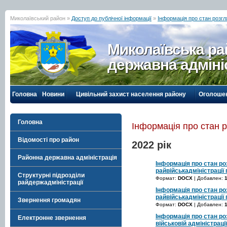
Миколаївський район »
Доступ до публічної інформації
»
Інформація про стан розгл
Миколаївська р
державна адміні
Головна
Новини
Цивільний захист населення району
Оголоше
Головна
Інформація про стан р
Відомості про район
2022 рік
Районна державна адміністрація
Інформація про стан ро
райвійськадміністрації 
Структурні підрозділи
Формат:
DOCX
| Добавлен:
райдержадміністрації
Інформація про стан ро
райвійськадміністрації 
Звернення громадян
Формат:
DOCX
| Добавлен:
Інформація про стан ро
Електронне звернення
військовій адміністраці