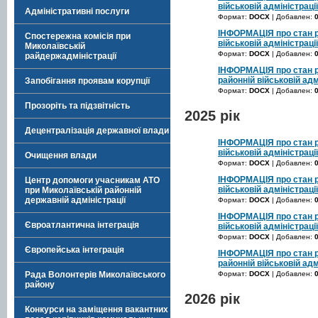
військовій адміністрації
Адміністративні послуги
Формат:
DOCX
| Добавлен:
ІНФОРМАЦІЯ про стан ро
Спостережна комісія при
військовій адміністраці
Миколаївській
Формат:
DOCX
| Добавлен:
райдержадміністрації
ІНФОРМАЦІЯ про стан р
районній військовій адм
Запобігання проявам корупції
Формат:
DOCX
| Добавлен:
Прозоріть та підзвітність
2025 рік
Децентралізація державної влади
ІНФОРМАЦІЯ про стан ро
військовій адміністраці
Очищення влади
Формат:
DOCX
| Добавлен:
ІНФОРМАЦІЯ про стан ро
Центр допомоги учасникам АТО
військовій адміністрації
при Миколаївській районній
державній адміністрації
Формат:
DOCX
| Добавлен:
ІНФОРМАЦІЯ про стан ро
Євроатлантична інтеграція
військовій адміністраці
Формат:
DOCX
| Добавлен:
Європейська інтеграція
ІНФОРМАЦІЯ про стан р
районній військовій адм
Формат:
DOCX
| Добавлен:
Рада Волонтерів Миколаївського
району
2026 рік
Конкурси на заміщення вакантних