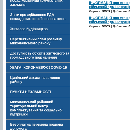
посад керівників комунальних
ІНФОРМАЦІЯ про стан ро
закладів
військовій адміністраці
Формат:
DOCX
| Добавлен:
Звіти про здійснення РДА
ІНФОРМАЦІЯ про стан ро
покладених на неї повноважень
військовій адміністрації
Формат:
DOCX
| Добавлен:
Житлове будівництво
Перспективний план розвитку
Миколаївського району
Доступність об’єктів житлового та
громадського призначення
УВАГА! КОРОНАВІРУС! COVID-19
Цивільний захист населення
району
ПУНКТИ НЕЗЛАМНОСТІ
Миколаївський районний
територіальний центр
комплектування та соціальної
підтримки
Безоплатна первинна правова
допомога