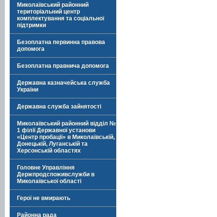
Миколаївський районний
територіальний центр
комплектування та соціальної
підтримки
Безоплатна первинна правова
допомога
Безоплатна правнича допомога
Державна казначейська служба
України
Державна служба зайнятості
Миколаївський районний відділ №
1 філії Державної установи
«Центр пробації» в Миколаївській,
Донецькій, Луганській та
Херсонській областях
Головне Управління
Держпродспоживслужби в
Миколаївської області
Герої не вмирають
Районна рада