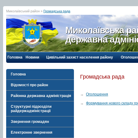
Миколаївський район »
Громадська рада
Миколаївська р
державна адміні
Головна
Новини
Цивільний захист населення району
Оголоше
Головна
Громадська рада
Відомості про район
→
Оголошення
Районна державна адміністрація
→
Формування нового складу гр
Структурні підрозділи
райдержадміністрації
Звернення громадян
Електронне звернення