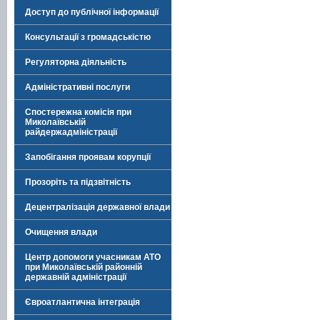
Доступ до публічної інформації
Консультації з громадськістю
Регуляторна діяльність
Адміністративні послуги
Спостережна комісія при
Миколаївській
райдержадміністрації
Запобігання проявам корупції
Прозоріть та підзвітність
Децентралізація державної влади
Очищення влади
Центр допомоги учасникам АТО
при Миколаївській районній
державній адміністрації
Євроатлантична інтеграція