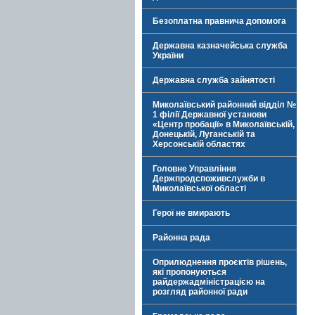
Безоплатна правнича допомога
Державна казначейська служба
України
Державна служба зайнятості
Миколаївський районний відділ №
1 філії Державної установи
«Центр пробації» в Миколаївській,
Донецькій, Луганській та
Херсонській областях
Головне Управління
Держпродспоживслужби в
Миколаївської області
Герої не вмирають
Районна рада
Оприлюднення проєктів рішень,
які пропонуються
райдержадміністрацією на
розгляд районної ради