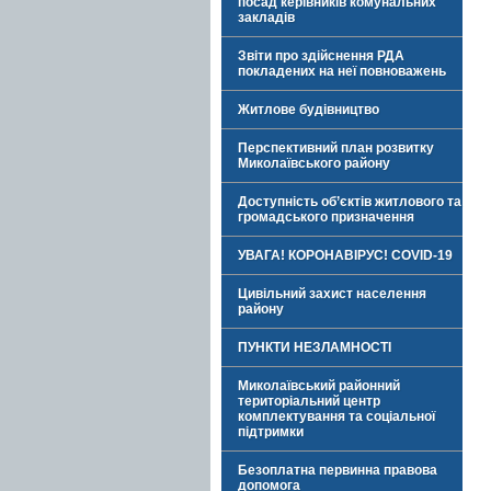
посад керівників комунальних
закладів
Звіти про здійснення РДА
покладених на неї повноважень
Житлове будівництво
Перспективний план розвитку
Миколаївського району
Доступність об’єктів житлового та
громадського призначення
УВАГА! КОРОНАВІРУС! COVID-19
Цивільний захист населення
району
ПУНКТИ НЕЗЛАМНОСТІ
Миколаївський районний
територіальний центр
комплектування та соціальної
підтримки
Безоплатна первинна правова
допомога