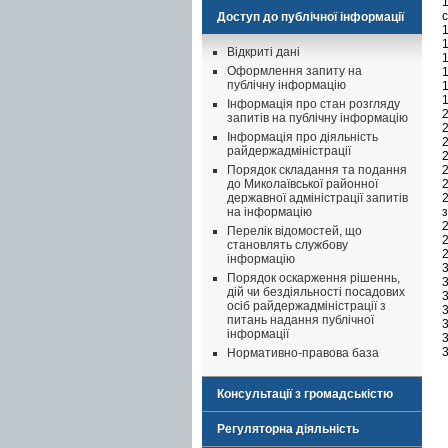
Доступ до публічної інформації
1
Відкриті дані
1
Оформлення запиту на
1
публічну інформацію
1
1
Інформація про стан розгляду
2
запитів на публічну інформацію
2
Інформація про діяльність
2
райдержадміністрації
2
Порядок складання та подання
2
до Миколаївської районної
державної адміністрації запитів
з
на інформацію
Перелік відомостей, що
2
становлять службову
інформацію
3
Порядок оскарження рішеннь,
3
дій чи бездіяльності посадових
3
осіб райдержадміністрації з
питань надання публічної
3
інформації
3
3
Нормативно-правова база
Консультації з громадськістю
Регуляторна діяльність