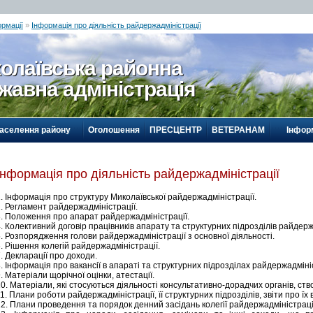
ормації
»
Інформація про діяльність райдержадміністрації
олаївська районна
жавна адміністрація
населення району
Оголошення
ПРЕСЦЕНТР
ВЕТЕРАНАМ
Інформ
Інформація про діяльність райдержадміністрації
. Інформація про структуру Миколаївської райдержадміністрації.
. Регламент райдержадміністрації.
3. Положення про апарат райдержадміністрації.
. Колективний договір працівників апарату та структурних підрозділів райдерж
. Розпорядження голови райдержадміністрації з основної діяльності.
. Рішення колегій райдержадміністрації.
. Декларації про доходи.
. Інформація про вакансії в апараті та структурних підрозділах райдержадмініс
. Матеріали щорічної оцінки, атестації.
0. Матеріали, які стосуються діяльності консультативно-дорадчих органів, ст
1. Плани роботи райдержадміністрації, її структурних підрозділів, звіти про їх
2. Плани проведення та порядок денний засідань колегії райдержадміністраці