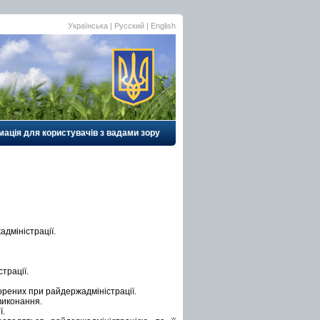
Українська |
Русский
|
English
ація для користувачів з вадами зору
адміністрації.
трації.
ворених при райдержадміністрації.
 виконання.
ї.