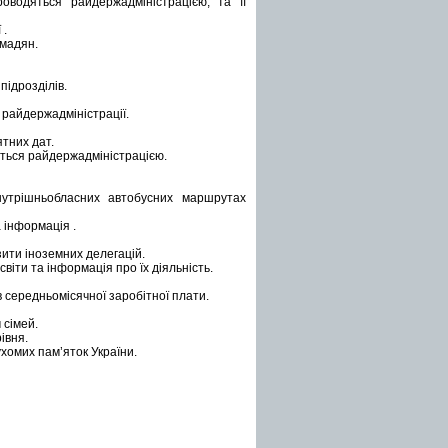
оводяться райдержадміністрацією, та її
 .
омадян.
підрозділів.
 райдержадміністрації.
ятних дат.
ться райдержадміністрацією.
нутрішньобласних автобусних маршрутах
 інформація .
ити іноземних делегацій.
віти та інформація про їх діяльність.
в середньомісячної заробітної плати.
 сімей.
івня.
хомих пам’яток України.