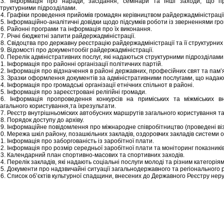
13. Інформація про наради, засідання, семінари та інші заходи, що пр
структурними підрозділами.
14. Графіки проведення прийомів громадян керівництвом райдержадміністрації
5. Інформаційно-аналітичні довідки щодо підсумків роботи із зверненнями гр
6. Районні програми та інформація про їх виконання.
7. Річні бюджетні запити райдержадміністрації.
8. Свідоцтва про державну реєстрацію райдержадміністрації та її структурних 
9. Відомості про документообіг райдержадміністрації.
0. Перелік адміністративних послуг, які надаються структурними підрозділами
1. Інформація про районні організації політичних партій.
2. Інформація про відзначення в районі державних, професійних свят та пам’
23. Зразки оформлення документів за адміністративними послугами, що надаю
4. Інформація про громадські організації етнічних спільнот в районі.
5. Інформація про зареєстровані релігійні громади.
26. Інформація пропроведення конкурсів на приміських та міжміських в
агального користування,та їхрезультати.
27. Реєстр внутрішньоміских автобусних маршрутів загального користування та
8. Порядок доступу до архіву.
29. Інформаційне повідомлення про міжнародне співробітництво (проведені віз
0. Мережа шкіл району, позашкільних закладів, оздоровчих закладів системи ос
1. Інформація про заборгованість із заробітної плати.
2. Інформація про розмір середньої заробітної плати та моніторинг показникі
33. Календарний план спортивно-масових та спортивних заходів.
4. Перелік закладів, які надають соціальні послуги молоді та різним категоріям
5. Документи про надзвичайні ситуації загальнодержавного та регіонального р
6. Список об’єктів культурної спадщини, внесених до Державного Реєстру неру