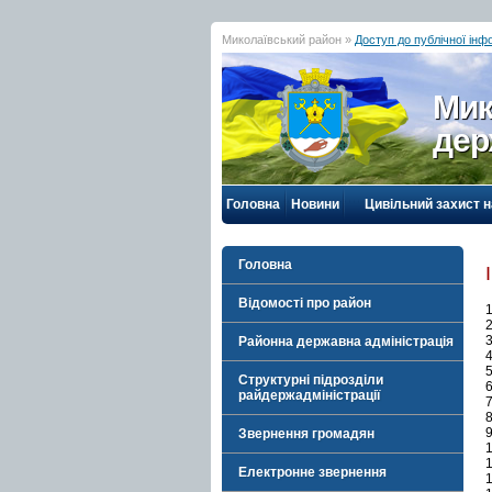
Миколаївський район »
Доступ до публічної інф
Мик
дер
Головна
Новини
Цивільний захист 
Головна
Відомості про район
1
2
Районна державна адміністрація
4
5
Структурні підрозділи
6
райдержадміністрації
7
8
9
Звернення громадян
1
1
Електронне звернення
1