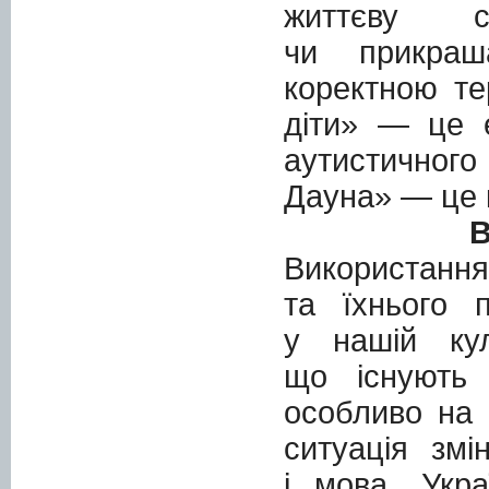
життєву с
чи прикраш
коректною те
діти» — це 
аутистично
Дауна» — це к
В
Використання
та їхнього 
у нашій кул
що існують 
особливо на 
ситуація змі
і мова. Укр