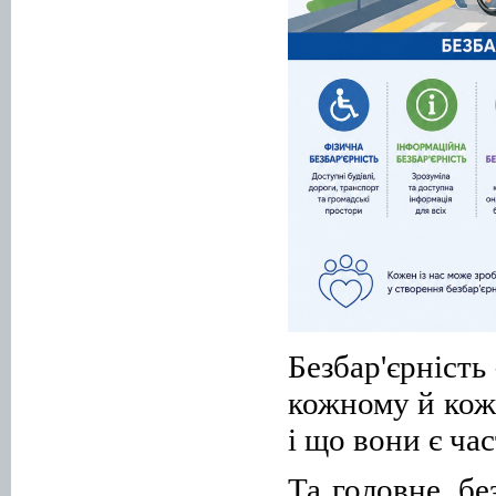
Безбар'єрність
кожному й кож
і що вони є ча
Та головне, бе