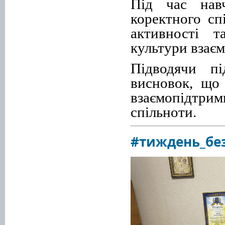
Під час нав
коректного сп
активності т
культури взає
Підводячи пі
висновок, що 
взаємопідтри
спільноти.
#тиждень_без