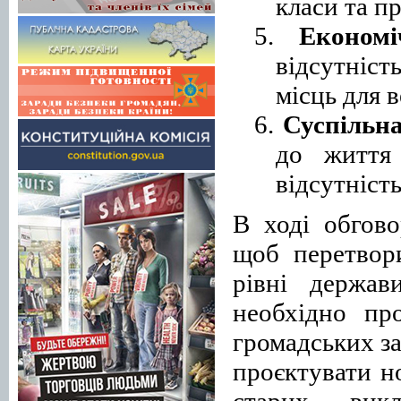
класи та п
5.
Економі
відсутніс
місць для в
6.
Суспільн
до життя 
відсутніст
В ході обгово
щоб перетвор
рівні держав
необхідно про
громадських за
проєктувати н
старих вик