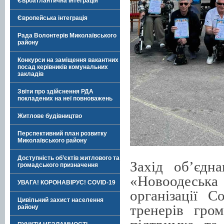
Євроатлантична інтеграція
Європейська інтеграція
Рада Волонтерів Миколаївського
району
Конкурси на заміщення вакантних
посад керівників комунальних
закладів
Звіти про здійснення РДА
покладених на неї повноважень
Житлове будівництво
Перспективний план розвитку
Миколаївського району
Доступність об’єктів житлового та
Захід об’єдн
громадського призначення
«Новоодеська
УВАГА! КОРОНАВІРУС! COVID-19
організації 
Цивільний захист населення
тренерів гро
району