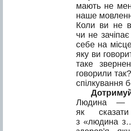
мають не мен
наше мовленн
Коли ви не в
чи не зачіпає
себе на місце
яку ви говор
таке зверне
говорили так
спілкування б
Дотримуй
Людина — н
як сказат
з «людина з…