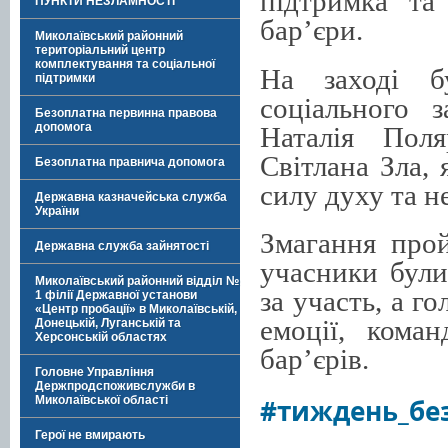
підтримка та
ПУНКТИ НЕЗЛАМНОСТІ
бар’єри.
Миколаївський районний
територіальний центр
комплектування та соціальної
На заході б
підтримки
соціального 
Безоплатна первинна правова
допомога
Наталія Пол
Світлана Зла, 
Безоплатна правнича допомога
силу духу та н
Державна казначейська служба
України
Змагання прой
Державна служба зайнятості
учасники були
Миколаївський районний відділ №
за участь, а 
1 філії Державної установи
«Центр пробації» в Миколаївській,
емоції, кома
Донецькій, Луганській та
Херсонській областях
бар’єрів.
Головне Управління
Держпродспоживслужби в
#тиждень_без
Миколаївської області
Герої не вмирають