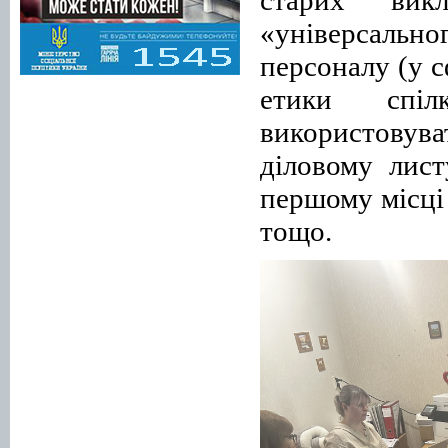
«універсальн
персоналу (у с
етики спіл
використову
діловому лист
першому місці 
тощо.