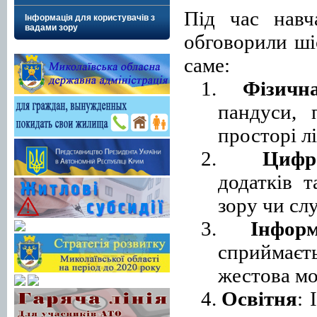
Під час навч
Інформація для користувачів з
вадами зору
обговорили ш
саме:
1.
Фізичн
пандуси, 
просторі лі
2.
Цифр
додатків 
зору чи слу
3.
Інформ
сприймаєт
жестова мо
4.
Освітня
: 