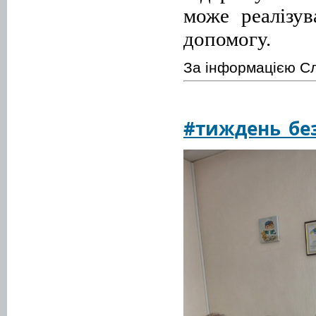
може реалізув
допомогу.
За інформацією Сл
#тиждень_без