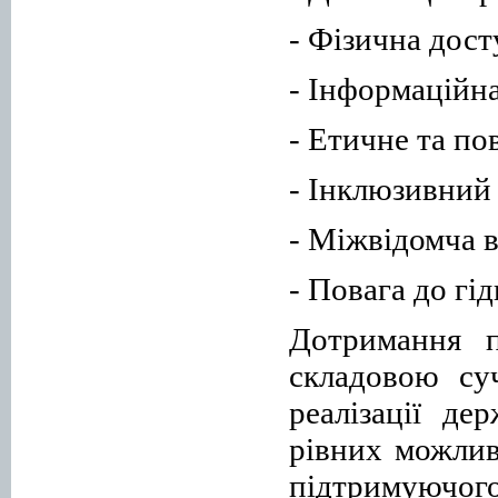
- Фізична дост
- Інформаційна
- Етичне та по
- Інклюзивний 
- Міжвідомча в
- Повага до гі
Дотримання п
складовою су
реалізації де
рівних можли
підтримуючог