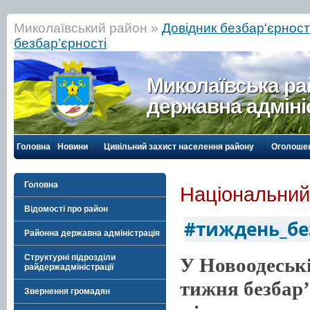
Миколаївський район »
Довідник безбар'єрності
безбар’єрності
Миколаївська р
державна адміні
Головна
Новини
Цивільний захист населення району
Оголоше
Головна
Національний
Відомості про район
#тиждень_бе
Районна державна адміністрація
Структурні підрозділи
У Новоодеськ
райдержадміністрації
тижня безбар’
Звернення громадян