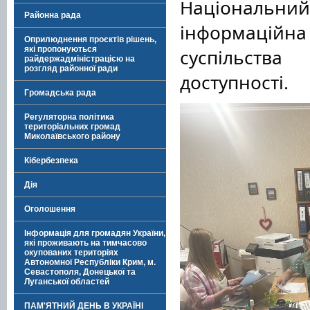
Національн
Районна рада
інформаційна
Оприлюднення проєктів рішень,
які пропонуються
суспільства
райдержадміністрацією на
розгляд районної ради
доступності.
Громадська рада
Регуляторна політика
територіальних громад
Миколаївського району
Кібербезпека
Дія
Оголошення
Інформація для громадян України,
які проживають на тимчасово
окупованих територіях
Автономної Республіки Крим, м.
Севастополя, Донецької та
Луганської областей
ПАМ'ЯТНИЙ ДЕНЬ В УКРАЇНІ