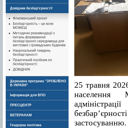
Довідник безбар'єрності!
Флагманський проєкт
Безбар’єрність – це коли
МОЖЕШ
Методичні рекомендації з
питань формування
безбар’єрного середовища для
житлових і громадських будинків
Національний тиждень
безбар’єрності
Практичний посібник по
безбар'єрності
ДОВІДНИК
Державна програма "ЗРОБЛЕНО
25 травня 202
В УКРАЇНІ"
населення М
Інформація для ВПО
адміністраці
ПРЕСЦЕНТР
безбар’єрно
ВЕТЕРАНАМ
застосуванню.
Гендерна політика