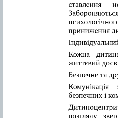
ставлення н
Забороняют
психологічног
приниження дит
Індивідуальний
Кожна дитина
життєвий досві
Безпечне та д
Комунікація
безпечних і к
Дитиноцентр
розгляду зве