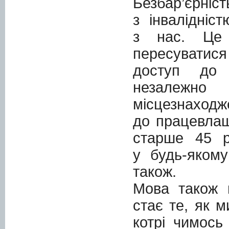
Безбар’єр
з інвалідніс
з нас. Це 
пересуватися
доступ до і
незалежно
місцезн
до працевлаш
старше 45 р
у будь-якому
також.
Мова також 
стає те, як 
котрі чимось