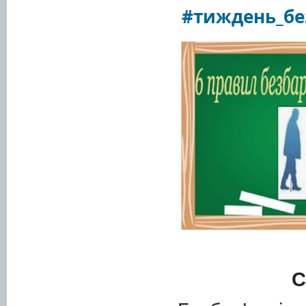
#тиждень_бе
С