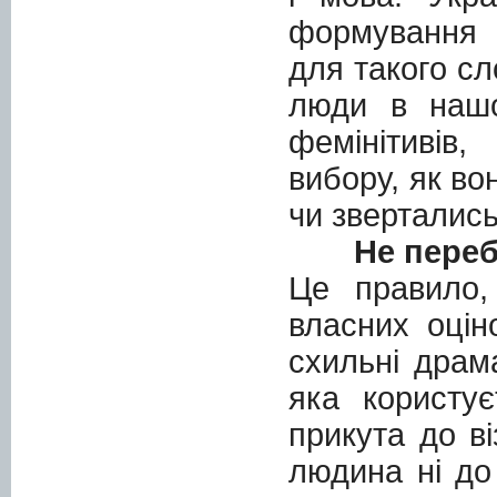
формування ф
для такого сл
люди в нашо
фемінітивів
вибору, як во
чи звертались
Не переб
Це правило,
власних оцін
схильні драм
яка користує
прикута до ві
людина ні до