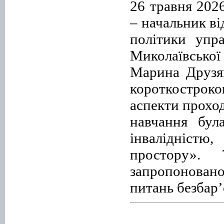
26 травня 202
– начальник ві
політики упра
Миколаївсько
Марина Друзяк
короткострок
аспекти прохо
навчання бул
інвалідністю
простору».
запропоновано
питань безбар’