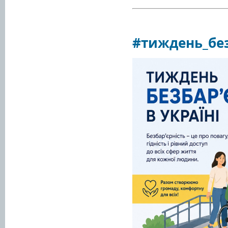
#тиждень_без