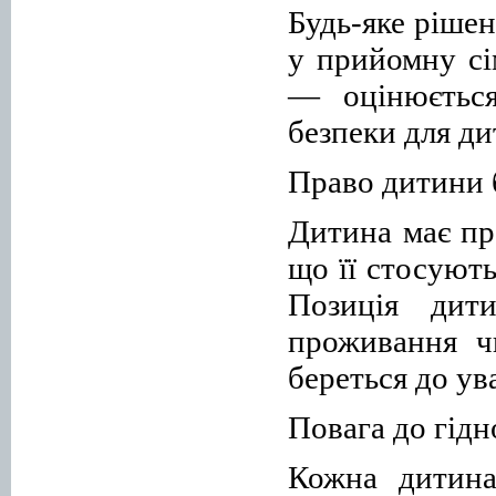
Будь-яке ріше
у прийомну сі
— оцінюється
безпеки для д
Право дитини 
Дитина має пр
що її стосують
Позиція дит
проживання ч
береться до ув
Повага до гідн
Кожна дитина