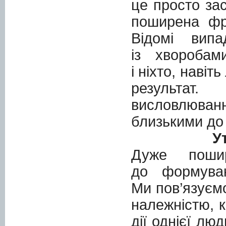
це просто за
поширена фр
Відомі вип
із хворобам
і ніхто, навіт
результат
висловлюван
близькими до 
У
Дуже поши
до формуван
Ми пов’язуємо
належністю, 
дії однієї лю