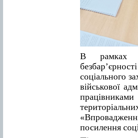
В рамках п
безбар’єрнос
соціального з
військової ад
працівниками 
територіа
«Впроваджен
посилення соці