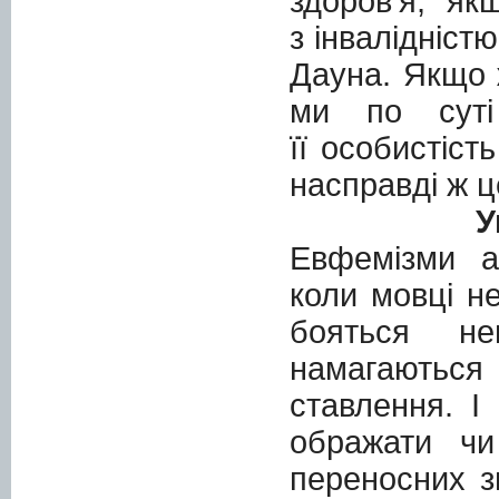
здоров’я, як
з інвалідніс
Дауна. Якщо 
ми по суті
її особистіст
насправді ж ц
У
Евфемізми а
коли мовці н
бояться н
намагають
ставлення. І
ображати чи
переносних з