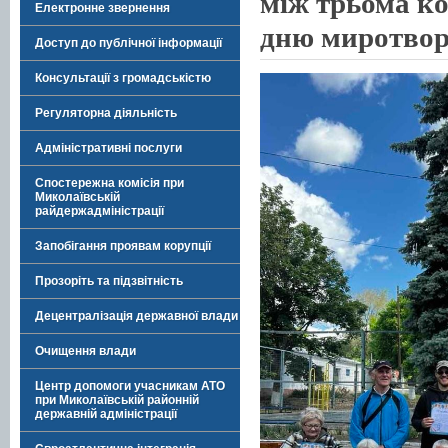
між трьома к
Електронне звернення
дню миротвор
Доступ до публічної інформації
Консультації з громадськістю
Регуляторна діяльність
Адміністративні послуги
Спостережна комісія при
Миколаївській
райдержадміністрації
Запобігання проявам корупції
Прозоріть та підзвітність
Децентралізація державної влади
Очищення влади
Центр допомоги учасникам АТО
при Миколаївській районній
державній адміністрації