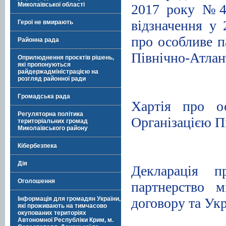
Миколаївської області
2017 року №42
відзначення у 
Герої не вмирають
про особливе п
Районна рада
Північно-Атлан
Оприлюднення проєктів рішень,
які пропонуються
.
райдержадміністрацією на
розгляд районної ради
Громадська рада
Хартія про о
Регуляторна політика
Організацією П
територіальних громад
Миколаївського району
Кібербезпека
.
Дія
Декларація п
Оголошення
партнерство м
договору та Ук
Інформація для громадян України,
які проживають на тимчасово
окупованих територіях
Автономної Республіки Крим, м.