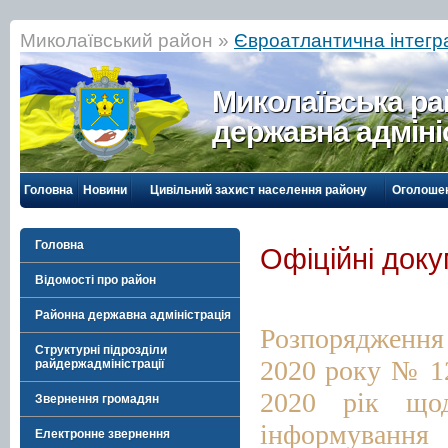
Миколаївський район »
Євроатлантична інтегр
Миколаївська р
державна адміні
Головна
Новини
Цивільний захист населення району
Оголоше
Головна
Офіційні док
Відомості про район
.
Районна державна адміністрація
Розпорядження 
Структурні підрозділи
2020 року № 12
райдержадміністрації
2020 рік щод
Звернення громадян
інформування 
Електронне звернення