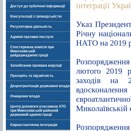
інтеграції Укра
Доступ до публічної інформації
.
Консультації з громадськістю
Указ Президент
Регуляторна діяльність
Річну націонал
Адміністративні послуги
НАТО на 2019 р
Спостережна комісія при
.
Миколаївській
райдержадміністрації
Розпорядженн
Запобігання проявам корупції
лютого 2019 
Прозоріть та підзвітність
заходів на 2
Децентралізація державної влади
вдосконалення
Очищення влади
євроатлантично
Миколаївській 
Центр допомоги учасникам АТО
при Миколаївській районній
державній адміністрації
.
Розпорядження 
Євроатлантична інтеграція