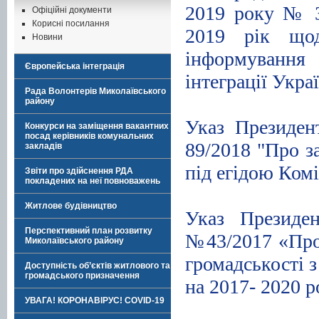
2019 року № 3
Офіційні документи
Корисні посилання
2019 рік щод
Новини
інформування 
Європейська інтеграція
інтеграції Укра
Рада Волонтерів Миколаївського
.
району
Указ Президен
Конкурси на заміщення вакантних
посад керівників комунальних
89/2018 "Про з
закладів
під егідою Комі
Звіти про здійснення РДА
покладених на неї повноважень
.
Житлове будівництво
Указ Президе
Перспективний план розвитку
№43/2017 «Про
Миколаївського району
громадськості з
Доступність об’єктів житлового та
громадського призначення
на 2017- 2020 
УВАГА! КОРОНАВІРУС! COVID-19
.