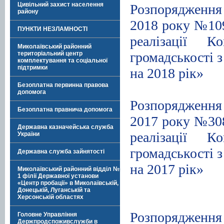
Цивільний захист населення
Розпорядження 
району
2018 року №109
ПУНКТИ НЕЗЛАМНОСТІ
реалізації К
Миколаївський районний
громадськості з
територіальний центр
комплектування та соціальної
підтримки
на 2018 рік»
.
Безоплатна первинна правова
допомога
Розпорядження 
Безоплатна правнича допомога
2017 року №308
Державна казначейська служба
реалізації К
України
громадськості з
Державна служба зайнятості
на 2017 рік»
Миколаївський районний відділ №
1 філії Державної установи
.
«Центр пробації» в Миколаївській,
Донецькій, Луганській та
Херсонській областях
Розпорядження 
Головне Управління
Держпродспоживслужби в