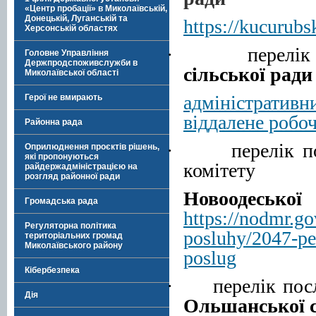
«Центр пробації» в Миколаївській,
Донецькій, Луганській та
https://kucurub
Херсонській областях
·
перелі
Головне Управління
Держпродспоживслужби в
сільської рад
Миколаївської області
адміністратив
Герої не вмирають
віддалене робо
Районна рада
·
перелік 
Оприлюднення проєктів рішень,
які пропонуються
комітету
райдержадміністрацією на
розгляд районної ради
Новоодеськ
Громадська рада
https://nodmr.go
Регуляторна політика
posluhy/2047-pe
територіальних громад
Миколаївського району
poslug
Кібербезпека
·
перелік пос
Дія
Ольшанської 