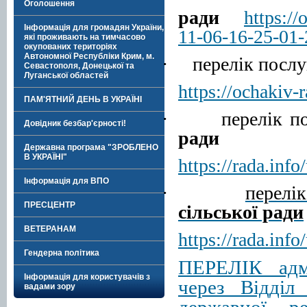
Оголошення
ради
https://
Інформація для громадян України,
11-06-16-25-01-
які проживають на тимчасово
окупованих територіях
Автономної Республіки Крим, м.
·
перелік пос
Севастополя, Донецької та
Луганської областей
https://ochakiv
ПАМ'ЯТНИЙ ДЕНЬ В УКРАЇНІ
·
перелік 
Довідник безбар'єрності!
ради
Державна програма "ЗРОБЛЕНО
В УКРАЇНІ"
https
://
rada
.
info
/
Інформація для ВПО
·
перелі
ПРЕСЦЕНТР
сільської ради
ВЕТЕРАНАМ
https://rada.in
Гендерна політика
ПЕРЕЛІК адмі
Інформація для користувачів з
через Відділ
вадами зору
державної ре