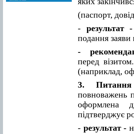
яких закінчивс
(паспорт, довід
-
результат
-
подання
заяви
- рекомендац
перед візитом
(наприклад, оф
3. Питання
повноважень п
оформлена
д
підтверджу
є
р
-
результат
-