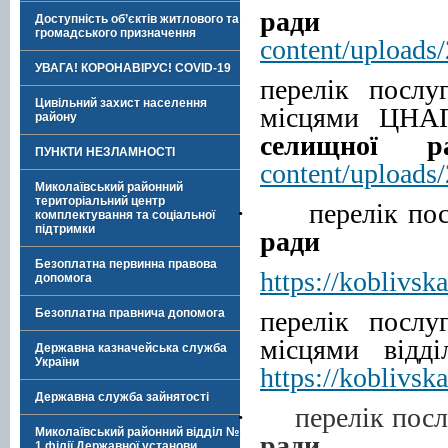
ра
Доступність об’єктів житлового та
громадського призначення
content/uploads/
УВАГА! КОРОНАВІРУС! COVID-19
перелік послу
Цивільний захист населення
місцями ЦНАП
району
селищної р
ПУНКТИ НЕЗЛАМНОСТІ
content/uploads
Миколаївський районний
територіальний центр
·
перелік по
комплектування та соціальної
підтримки
ради
Безоплатна первинна правова
https
://
koblivska
допомога
перелік послу
Безоплатна правнича допомога
місцями від
Державна казначейська служба
України
https://koblivs
Державна служба зайнятості
·
перелік пос
Миколаївський районний відділ №
ради
1 філії Державної установи