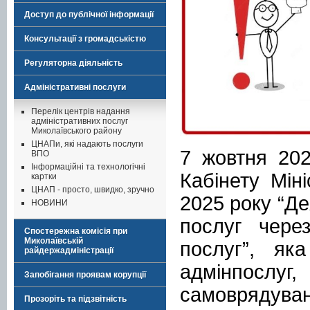
Доступ до публічної інформації
Консультації з громадськістю
Регуляторна діяльність
Адміністративні послуги
Перелік центрів надання
адміністративних послуг
Миколаївського району
ЦНАПи, які надають послуги
7 жовтня 202
ВПО
Інформаційні та технологічні
Кабінету Мін
картки
ЦНАП - просто, швидко, зручно
2025 року “Де
НОВИНИ
послуг чере
Спостережна комісія при
Миколаївській
послуг”, як
райдержадміністрації
адмінпослуг
Запобігання проявам корупції
самоврядува
Прозоріть та підзвітність