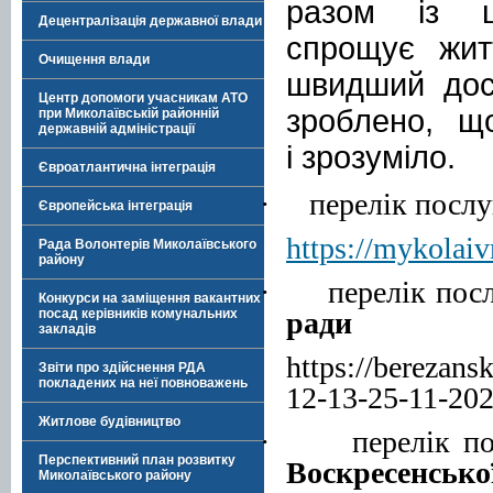
разом із
Децентралізація державної влади
спрощує жи
Очищення влади
швидший дост
Центр допомоги учасникам АТО
зроблено, щ
при Миколаївській районній
державній адміністрації
і зрозуміло.
Євроатлантична інтеграція
·
перелік пос
Європейська інтеграція
https://mykolaiv
Рада Волонтерів Миколаївського
району
·
перелік по
Конкурси на заміщення вакантних
ради
посад керівників комунальних
закладів
https://berezan
Звіти про здійснення РДА
покладених на неї повноважень
12-13-25-11-202
Житлове будівництво
·
перелік п
Перспективний план розвитку
Воскресенсько
Миколаївського району