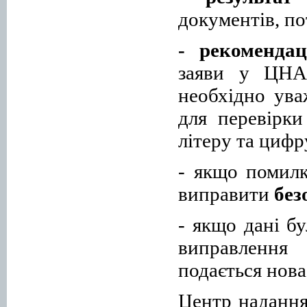
документів
, п
- рекомендац
заяви у ЦНАП
необхідно ува
для перевірк
літеру та цифр
- я
кщо помилк
виправити
без
- я
кщо дані бу
виправлення 
подається нов
Центр надання