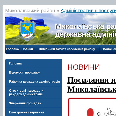
Миколаївський район »
Адміністративні послуг
Миколаївська р
державна адміні
Головна
Новини
Цивільний захист населення району
Оголоше
Головна
НОВИНИ
Відомості про район
Посилання н
Районна державна адміністрація
Миколаївськ
Структурні підрозділи
райдержадміністрації
Звернення громадян
Електронне звернення