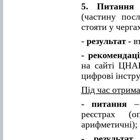
5. Питання
(частину
посл
стоят
и
у черга
-
результат
-
в
-
рекомендаці
на сайті ЦНА
цифров
і
інстр
Під час отрим
- питання
–
реєстрах
(
о
арифметичні
);
-
результат