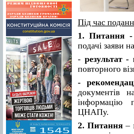
П
ід час
поданн
1. Питання -
подачі заяви н
-
результат
-
в
повторного віз
- рекомендац
документів н
інформацію 
ЦНАПу.
2. Питання
–