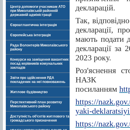
декларацій.
Центр допомоги учасникам АТО
при Миколаївській районній
державній адміністрації
Так, відповідно
Євроатлантична інтеграція
декларації, пр
Європейська інтеграція
мають подати д
Рада Волонтерів Миколаївського
декларації за 
району
2023 року.
Конкурси на заміщення вакантних
посад керівників комунальних
закладів
Роз'яснення с
Н
Звіти про здійснення РДА
покладених на неї повноважень
посиланням
htt
Житлове будівництво
https://nazk.go
Перспективний план розвитку
Миколаївського району
yaki-deklaratsiy
Доступність об’єктів житлового та
громадського призначення
https://nazk.go