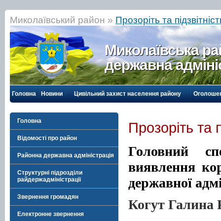
Миколаївський район »
Прозоріть та підзвітніст
Миколаївська р
державна адміні
Головна
Новини
Цивільний захист населення району
Оголоше
Головна
Прозоріть та п
Відомості про район
Головний сп
Районна державна адміністрація
виявлення кор
Структурні підрозділи
державної адмі
райдержадміністрації
Звернення громадян
Когут Галина 
Електронне звернення