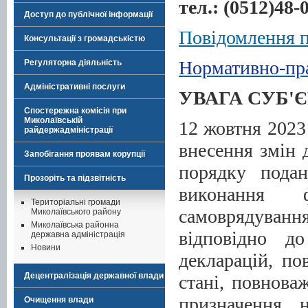
тел.: (0512)
48-
Доступ до публічної інформації
Повідомлення 
Консультації з громадськістю
Нормативно-пра
Регуляторна діяльність
Адміністративні послуги
УВАГА СУБ'
Спостережна комісія при
Миколаївській
12 жовтня 2023
райдержадміністрації
внесення змін 
Запобігання проявам корупції
порядку подан
Прозоріть та підзвітність
виконання 
Територіальні громади
самоврядування
Миколаївського району
Миколаївська районна
відповідно д
державна адміністрація
Новини
декларацій, по
Децентралізація державної влади
стані, повнова
призначення 
Очищення влади