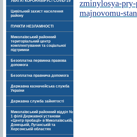
zminylosya-pry-
УВАГА! КОРОНАВІРУС! COVID-19
majnovomu-stan
Цивільний захист населення
району
ПУНКТИ НЕЗЛАМНОСТІ
Миколаївський районний
територіальний центр
комплектування та соціальної
підтримки
Безоплатна первинна правова
допомога
Безоплатна правнича допомога
Державна казначейська служба
України
Державна служба зайнятості
Миколаївський районний відділ №
1 філії Державної установи
«Центр пробації» в Миколаївській,
Донецькій, Луганській та
Херсонській областях