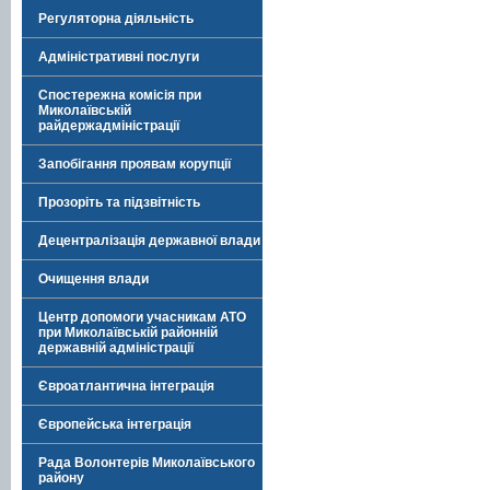
Регуляторна діяльність
Адміністративні послуги
Спостережна комісія при
Миколаївській
райдержадміністрації
Запобігання проявам корупції
Прозоріть та підзвітність
Децентралізація державної влади
Очищення влади
Центр допомоги учасникам АТО
при Миколаївській районній
державній адміністрації
Євроатлантична інтеграція
Європейська інтеграція
Рада Волонтерів Миколаївського
району