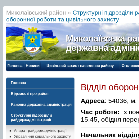
Миколаївський район »
Структурні підрозділи 
оборонної роботи та цивільного захисту
Миколаївська р
державна адміні
Головна
Новини
Цивільний захист населення району
Оголоше
Головна
Відділ оборон
Відомості про район
Адреса
: 54036, м
Районна державна адміністрація
Час роботи:
з пон
Структурні підрозділи
15.45, обідня пере
райдержадміністрації
Апарат райдержадміністрації
Начальник відділ
Управління соціального захисту