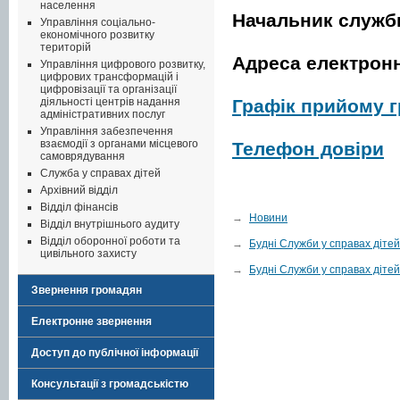
населення
Начальник служб
Управління соціально-
економічного розвитку
територій
Адреса електронн
Управління цифрового розвитку,
цифрових трансформацій і
цифровізації та організації
Графік прийому 
діяльності центрів надання
адміністративних послуг
Управління забезпечення
взаємодії з органами місцевого
Телефон довіри
самоврядування
Служба у справах дітей
Архівний відділ
Відділ фінансів
→
Новини
Відділ внутрішнього аудиту
Відділ оборонної роботи та
→
Будні Служби у справах дітей
цивільного захисту
→
Будні Служби у справах дітей
Звернення громадян
Електронне звернення
Доступ до публічної інформації
Консультації з громадськістю