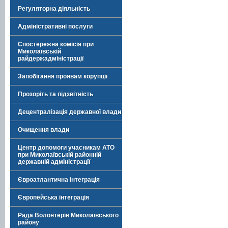
Регуляторна діяльність
Адміністративні послуги
Спостережна комісія при
Миколаївській
райдержадміністрації
Запобігання проявам корупції
Прозоріть та підзвітність
Децентралізація державної влади
Очищення влади
Центр допомоги учасникам АТО
при Миколаївській районній
державній адміністрації
Євроатлантична інтеграція
Європейська інтеграція
Рада Волонтерів Миколаївського
району