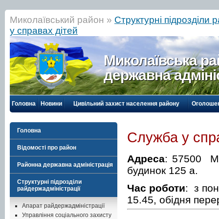
Миколаївський район »
Структурні підрозділи 
у справах дітей
Миколаївська р
державна адміні
Головна
Новини
Цивільний захист населення району
Оголоше
Головна
Служба у спр
Відомості про район
Адреса
: 57500 Ми
Районна державна адміністрація
будинок 125 а.
Структурні підрозділи
Час роботи
: з пон
райдержадміністрації
15.45, обідня пере
Апарат райдержадміністрації
Управління соціального захисту