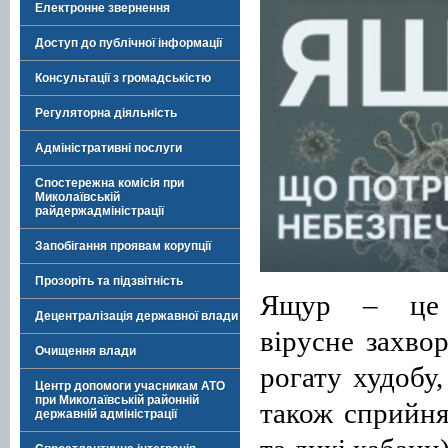
Електронне звернення
Доступ до публічної інформації
Консультації з громадськістю
Регуляторна діяльність
Адміністративні послуги
Спостережна комісія при
Миколаївській
райдержадміністрації
Запобігання проявам корупції
Прозоріть та підзвітність
Ящур – це г
Децентралізація державної влади
вірусне захво
Очищення влади
рогату худобу
Центр допомоги учасникам АТО
при Миколаївській районній
також сприйнят
державній адміністрації