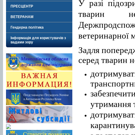
У разі підозр
ПРЕСЦЕНТР
тварин не
ВЕТЕРАНАМ
Держпродсп
Гендерна політика
ветеринарної 
Інформація для користувачів з
вадами зору
Задля поперед
серед тварин н
дотримуват
транспортни
забезпеч
утримання т
дотримува
карантинув