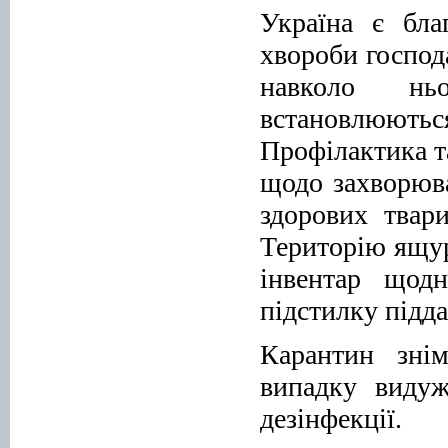
Україна є бл
хвороби господ
навколо ньо
встановлюютьс
Профілактика т
щодо захворюва
здорових твар
Територію ящур
інвентар щодн
підстилку підд
Карантин зні
випадку видуж
дезінфекції.