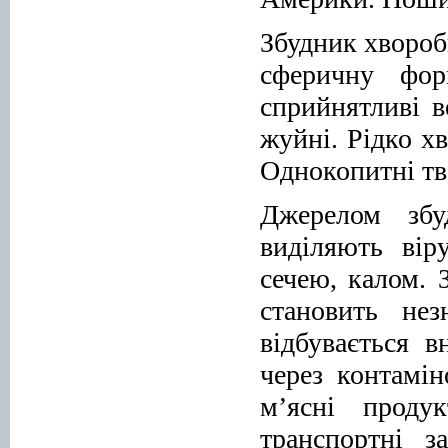
Збудник хвороб
сферичну фор
сприйнятливі в
жуйні. Рідко х
Однокопитні тв
Джерелом збу
виділяють вір
сечею, калом.
становить не
відбувається 
через контамін
м’ясні проду
транспортні за