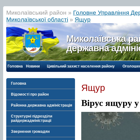
Миколаївський район »
Головне Управління Д
Миколаївської області
»
Ящур
Миколаївська р
державна адміні
Головна
Новини
Цивільний захист населення району
Оголоше
Головна
Ящур
Відомості про район
Вірус ящуру у
Районна державна адміністрація
Структурні підрозділи
райдержадміністрації
Звернення громадян