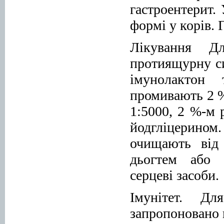
гастроентерит.
формі у корів. 
Лікування Дл
протиящурну си
імунолактон 
промивають 2 %
1:5000, 2 %-м 
йодгліцерином
очищають від
дьогтем або е
серцеві засоби.
Імунітет. Дл
запропоновано 