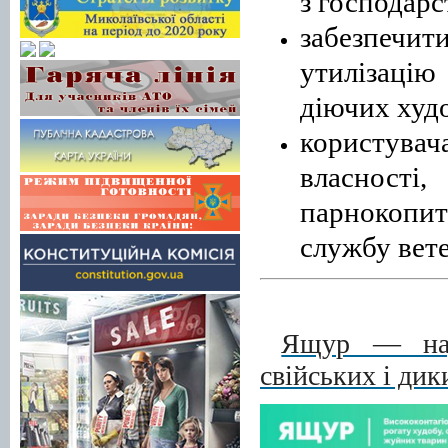
з господарс
забезпечит
утилізацію
діючих худо
користув
власност
парнокопи
службу вет
Ящур — надз
свійських і ди