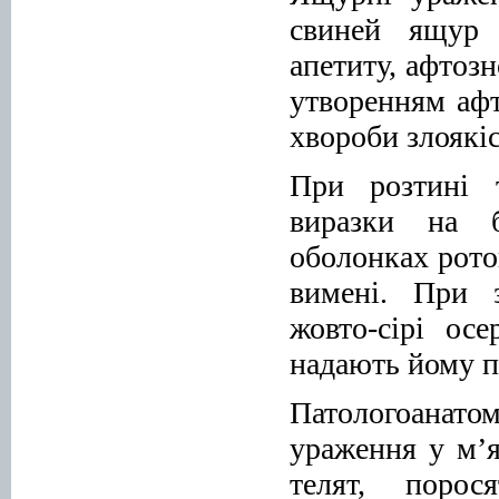
свиней ящур 
апетиту, афтоз
утворенням афт
хвороби злоякі
При розтині т
виразки на б
оболонках рото
вимені. При 
жовто-сірі ос
надають йому п
Патологоанато
ураження у м’я
телят, порос