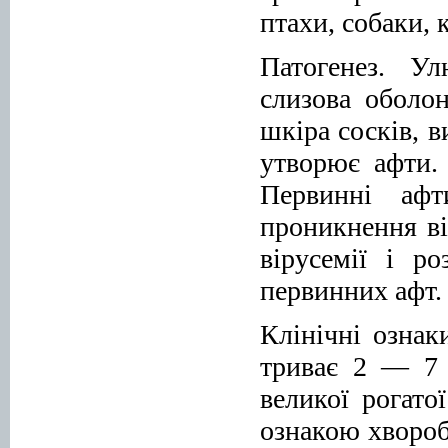
птахи, собаки, 
Патогенез. У
слизова оболон
шкіра сосків, в
утворює афти.
Первинні афт
проникнення вір
вірусемії і р
первинних афт. 
Клінічні ознак
триває 2 — 7 
великої рогат
ознакою хвороб