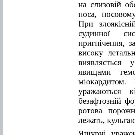
на слизовій об
носа, носовому
При злоякісні
судинної сис
пригнічення, 
високу леталь
виявляється у
явищами гемо
міокардитом.
уражаються к
безафтозній ф
ротова порожн
лежать, кульгаю
Ящурні уражен