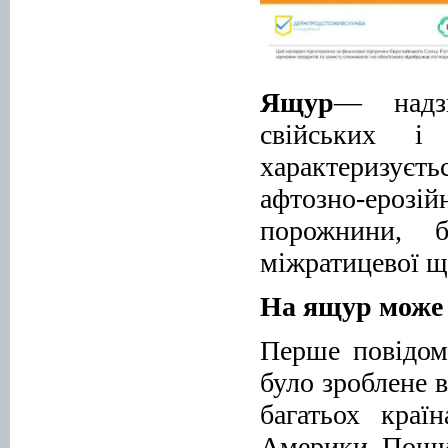
Ящур
— надзв
свійських і
характеризуєт
афтозно-ерозій
порожнини, б
міжратицевої щ
На ящур може 
Перше повідом
було зроблене в
багатьох краї
Америки. Поши