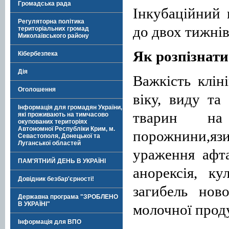
Громадська рада
Інкубаційний 
Регуляторна політика
до двох тижнів
територіальних громад
Миколаївського району
Як розпізнат
Кібербезпека
Дія
Важкість клін
Оголошення
віку, виду та
Інформація для громадян України,
тварин на
які проживають на тимчасово
окупованих територіях
Автономної Республіки Крим, м.
порожнини,язи
Севастополя, Донецької та
Луганської областей
ураження афта
ПАМ'ЯТНИЙ ДЕНЬ В УКРАЇНІ
анорексія, ку
Довідник безбар'єрності!
загибель нов
Державна програма "ЗРОБЛЕНО
В УКРАЇНІ"
молочної прод
Інформація для ВПО