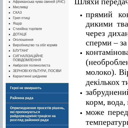
Шляхи передач
Африканська чума свиней (АЧС)
Мисливці
прямий ко
СКАЗ
Грип птиці
дикими тва
Ящур
Стихійна торгівля
через дихан
ДОТАЦІЇ
Оголошення
сперми – за
Виробництво та обіг кормів
контаміно
БЛУТАНГ
СИГНАЛІЗАЦІЙНЕ
(необробле
ПОВІДОМЛЕННЯ
Амброзія полинолиста
молоко). Ві
ЗЕРНОВІ КУЛЬТУРИ, ПОСІВИ
Карантинні шкідники
декількох т
Герої не вмирають
забруднений
Районна рада
корм, вода,
Оприлюднення проєктів рішень,
може переда
які пропонуються
райдержадміністрацією на
температури
розгляд районної ради