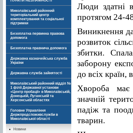
ПУНКТИ НЕЗЛАМНОСТІ
Люди здатні в
Миколаївський районний
протягом 24-48
територіальний центр
комплектування та соціальної
підтримки
Виникнення да
Безоплатна первинна правова
допомога
розвиток сільс
Безоплатна правнича допомога
збитки. Спал
Державна казначейська служба
заборону експ
України
до всіх країн, 
Державна служба зайнятості
Миколаївський районний відділ №
Хвороба має
1 філії Державної установи
«Центр пробації» в Миколаївській,
Донецькій, Луганській та
значній терит
Херсонській областях
падіж та поод
Головне Управління
Держпродспоживслужби в
тварин.
Миколаївської області
Новини