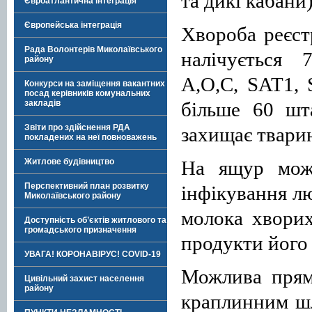
та дикі кабани)
Євроатлантична інтеграція
Європейська інтеграція
Хвороба реєстр
Рада Волонтерів Миколаївського
налічується 
району
А,О,С, SAT1, 
Конкурси на заміщення вакантних
посад керівників комунальних
більше 60 шт
закладів
Звіти про здійснення РДА
захищає тварин
покладених на неї повноважень
На ящур мож
Житлове будівництво
Перспективний план розвитку
інфікування л
Миколаївського району
молока хворих
Доступність об’єктів житлового та
громадського призначення
продукти його 
УВАГА! КОРОНАВІРУС! COVID-19
Можлива пряма
Цивільний захист населення
району
краплинним шл