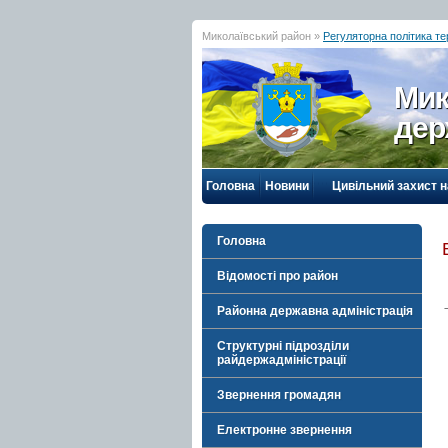
Миколаївський район »
Регуляторна політика т
Мик
дер
Головна
Новини
Цивільний захист 
Головна
Відомості про район
Районна державна адміністрація
Структурні підрозділи
райдержадміністрації
Звернення громадян
Електронне звернення