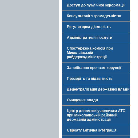
Доступ до публічної інформації
Консультації з громадськістю
Регуляторна діяльність
Адміністративні послуги
Спостережна комісія при
Миколаївській
райдержадміністрації
Запобігання проявам корупції
Прозоріть та підзвітність
Децентралізація державної влади
Очищення влади
Центр допомоги учасникам АТО
при Миколаївській районній
державній адміністрації
Євроатлантична інтеграція