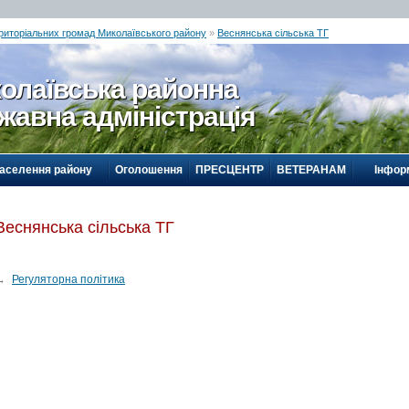
ериторіальних громад Миколаївського району
»
Веснянська сільська ТГ
олаївська районна
жавна адміністрація
населення району
Оголошення
ПРЕСЦЕНТР
ВЕТЕРАНАМ
Інформ
Веснянська сільська ТГ
→
Регуляторна політика