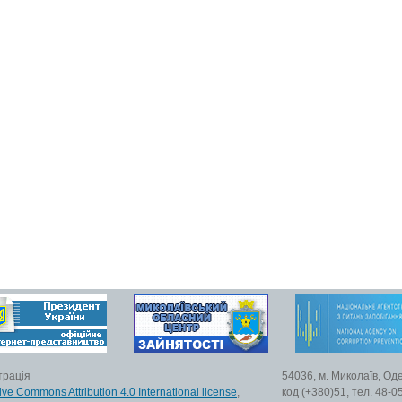
трація
54036, м. Миколаїв, Од
ive Commons Attribution 4.0 International license
,
код (+380)51, тел. 48-0