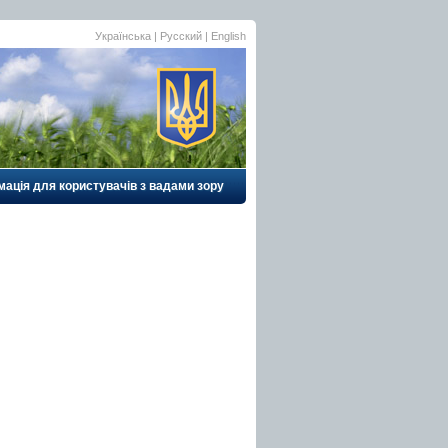
Українська |
Русский
|
English
ація для користувачів з вадами зору