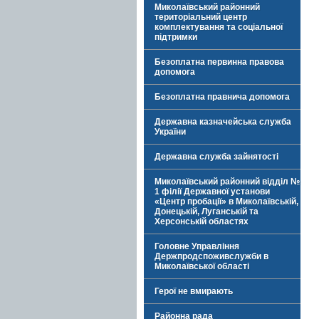
Миколаївський районний
територіальний центр
комплектування та соціальної
підтримки
Безоплатна первинна правова
допомога
Безоплатна правнича допомога
Державна казначейська служба
України
Державна служба зайнятості
Миколаївський районний відділ №
1 філії Державної установи
«Центр пробації» в Миколаївській,
Донецькій, Луганській та
Херсонській областях
Головне Управління
Держпродспоживслужби в
Миколаївської області
Герої не вмирають
Районна рада