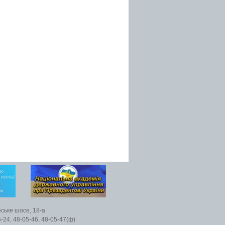
еське шосе, 18-а
5-24, 48-05-46, 48-05-47(ф)