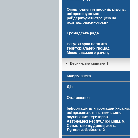
Оприлюднення проєктів рішень,
які пропонуються
райдержадміністрацією на
розгляд районної ради
Громадська рада
Регуляторна політика
територіальних громад
Миколаївського району
Веснянська сільська ТГ
Кібербезпека
Дія
Оголошення
Інформація для громадян України,
які проживають на тимчасово
окупованих територіях
Автономної Республіки Крим, м.
Севастополя, Донецької та
Луганської областей