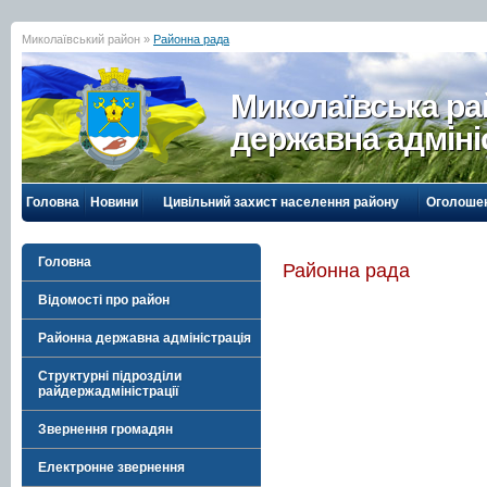
Миколаївський район »
Районна рада
Миколаївська р
державна адміні
Головна
Новини
Цивільний захист населення району
Оголоше
Головна
Районна рада
Відомості про район
Районна державна адміністрація
Структурні підрозділи
райдержадміністрації
Звернення громадян
Електронне звернення