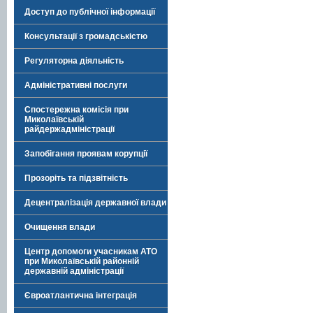
Доступ до публічної інформації
Консультації з громадськістю
Регуляторна діяльність
Адміністративні послуги
Спостережна комісія при
Миколаївській
райдержадміністрації
Запобігання проявам корупції
Прозоріть та підзвітність
Децентралізація державної влади
Очищення влади
Центр допомоги учасникам АТО
при Миколаївській районній
державній адміністрації
Євроатлантична інтеграція