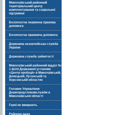
Миколаївський районний
територіальний центр
комплектування та соціальної
підтримки
Безоплатна первинна правова
допомога
Безоплатна правнича допомога
Державна казначейська служба
України
Державна служба зайнятості
Миколаївський районний відділ №
1 філії Державної установи
«Центр пробації» в Миколаївській,
Донецькій, Луганській та
Херсонській областях
Головне Управління
Держпродспоживслужби в
Миколаївської області
Герої не вмирають
Районна рада