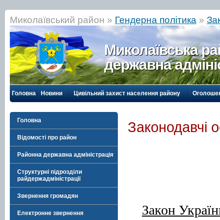
Миколаївський район »
Гендерна політика
»
За
Миколаївська р
державна адміні
Головна
Новини
Цивільний захист населення району
Оголоше
Головна
Законодавчі 
Відомості про район
Районна державна адміністрація
Структурні підрозділи
райдержадміністрації
Звернення громадян
Закон Україн
Електронне звернення