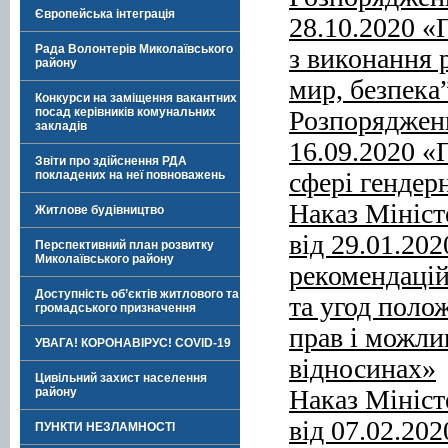
Європейська інтеграція
28.10.2020 «
Рада Волонтерів Миколаївського
з виконання 
району
мир, безпека
Конкурси на заміщення вакантних
Розпорядженн
посад керівників комунальних
закладів
16.09.2020 «
Звіти про здійснення РДА
сфері гендерн
покладених на неї повноважень
Наказ Мініст
Житлове будівництво
від 29.01.20
Перспективний план розвитку
Миколаївського району
рекомендацій
Доступність об’єктів житлового та
та угод поло
громадського призначення
прав і можли
УВАГА! КОРОНАВІРУС! COVID-19
відносинах»
Цивільний захист населення
Наказ Мініст
району
від 07.02.20
ПУНКТИ НЕЗЛАМНОСТІ