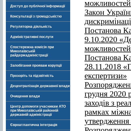
можливостей 
Доступ до публічної інформації
Закон Україн
Консультації з громадськістю
дискримінаці
Регуляторна діяльність
Постанова Ка
9.10.2020 «Д
Адміністративні послуги
можливостей 
Спостережна комісія при
Миколаївській
Постанова Ка
райдержадміністрації
28.11.2018 «
Запобігання проявам корупції
експертизи»
Прозоріть та підзвітність
Розпорядженн
Децентралізація державної влади
грудня 2020 
Очищення влади
заходів з реа
Центр допомоги учасникам АТО
рамках міжна
при Миколаївській районній
державній адміністрації
утвердження 
Євроатлантична інтеграція
Розпорядженн