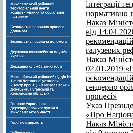
інтеграції ге
Миколаївський районний
територіальний центр
нормативно-п
комплектування та соціальної
підтримки
Наказ Мініст
Безоплатна первинна правова
від 14.04.20
допомога
рекомендацій
Безоплатна правнича допомога
галузевих р
Державна казначейська служба
України
Наказ Мініст
02.01.2019 
Державна служба зайнятості
рекомендацій
Миколаївський районний відділ №
1 філії Державної установи
гендерно орі
«Центр пробації» в Миколаївській,
Донецькій, Луганській та
процесі»
Херсонській областях
Указ Президе
Головне Управління
Держпродспоживслужби в
«Про Націона
Миколаївської області
Наказ Мініст
Герої не вмирають
від 9 серпня