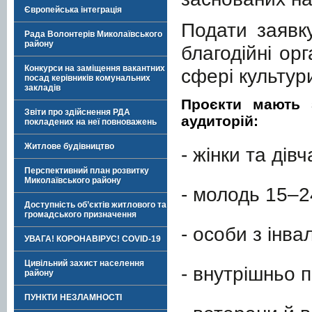
Європейська інтеграція
Подати заявк
Рада Волонтерів Миколаївського
району
благодійні орг
Конкурси на заміщення вакантних
сфері культур
посад керівників комунальних
закладів
Проєкти мають 
Звіти про здійснення РДА
аудиторій:
покладених на неї повноважень
Житлове будівництво
- жінки та дівч
Перспективний план розвитку
Миколаївського району
- молодь 15–24
Доступність об’єктів житлового та
громадського призначення
- особи з інва
УВАГА! КОРОНАВІРУС! COVID-19
Цивільний захист населення
- внутрішньо 
району
ПУНКТИ НЕЗЛАМНОСТІ