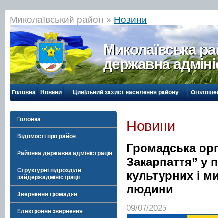
Миколаївський район »
Новини
Миколаївська р
державна адміні
Головна
Новини
Цивільний захист населення району
Оголоше
Головна
Новини
Відомості про район
Громадська орг
Районна державна адміністрація
Закарпаття” у 
Структурні підрозділи
культурних і м
райдержадміністрації
людини
Звернення громадян
09/07/2025
Електронне звернення