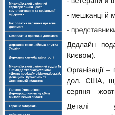
- ветерани й в
Миколаївський районний
територіальний центр
комплектування та соціальної
- мешканці й 
підтримки
Безоплатна первинна правова
допомога
- представник
Безоплатна правнича допомога
Дедлайн под
Державна казначейська служба
України
Києвом).
Державна служба зайнятості
Миколаївський районний відділ №
Організації –
1 філії Державної установи
«Центр пробації» в Миколаївській,
Донецькій, Луганській та
дол. США, що
Херсонській областях
серпня – жовт
Головне Управління
Держпродспоживслужби в
Миколаївської області
Деталі 
Герої не вмирають