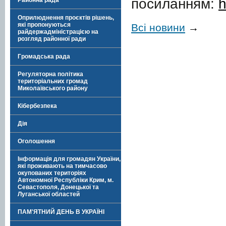
посиланням:
h
Районна рада
Оприлюднення проєктів рішень,
які пропонуються
Всі новини
→
райдержадміністрацією на
розгляд районної ради
Громадська рада
Регуляторна політика
територіальних громад
Миколаївського району
Кібербезпека
Дія
Оголошення
Інформація для громадян України,
які проживають на тимчасово
окупованих територіях
Автономної Республіки Крим, м.
Севастополя, Донецької та
Луганської областей
ПАМ'ЯТНИЙ ДЕНЬ В УКРАЇНІ