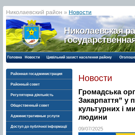
Николаевский район »
Новости
Николаевская р
государственна
Головна
Новости
Цивільний захист населення району
Оголоше
Районная госадминистрация
Новости
Районный совет
Громадська орг
Регуляторна діяльність
Закарпаття” у 
Общественный совет
культурних і м
людини
Административные услуги
Доступ до публічної інформації
09/07/2025