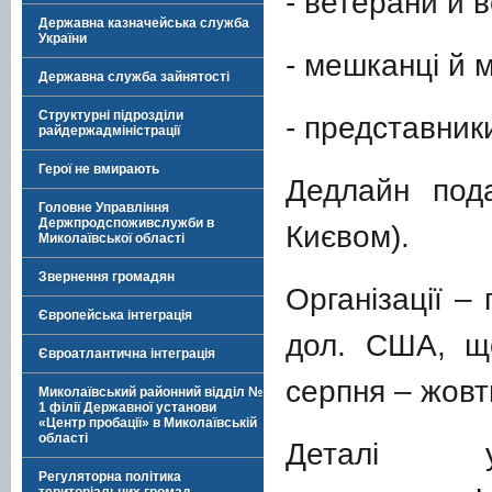
- ветерани й в
Державна казначейська служба
України
- мешканці й 
Державна служба зайнятості
Структурні підрозділи
- представник
райдержадміністрації
Герої не вмирають
Дедлайн под
Головне Управління
Держпродспоживслужби в
Києвом).
Миколаївської області
Звернення громадян
Організації –
Європейська інтеграція
дол. США, що
Євроатлантична інтеграція
серпня – жовт
Миколаївський районний відділ №
1 філії Державної установи
«Центр пробації» в Миколаївській
області
Деталі 
Регуляторна політика