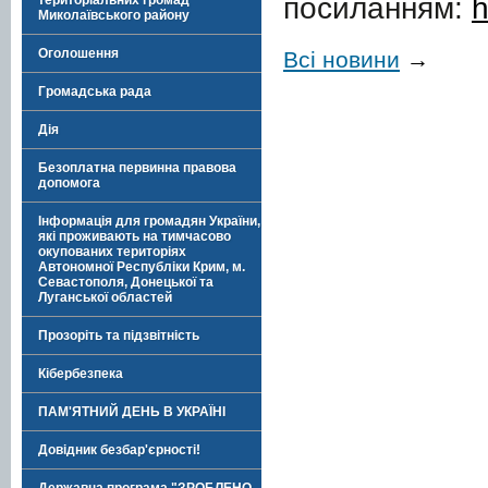
посиланням:
h
територіальних громад
Миколаївського району
Оголошення
Всі новини
→
Громадська рада
Дія
Безоплатна первинна правова
допомога
Інформація для громадян України,
які проживають на тимчасово
окупованих територіях
Автономної Республіки Крим, м.
Севастополя, Донецької та
Луганської областей
Прозоріть та підзвітність
Кібербезпека
ПАМ'ЯТНИЙ ДЕНЬ В УКРАЇНІ
Довідник безбар'єрності!