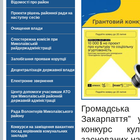
Відомості про район
Проекти рішень районної ради на
наступну сесію
Очищення влади
Спостережна комісія при
Миколаївській
райдержадміністрації
Запобігання проявам корупції
Децентралізація державної влади
Електронне звернення
Центр допомоги учасникам АТО
при Миколаївській районній
державній адміністрації
Громадська 
Рада Волонтерів Миколаївського
Закарпаття”
району
конкурс кул
Конкурси на заміщення вакантних
посад керівників комунальних
закладів
заснованих на