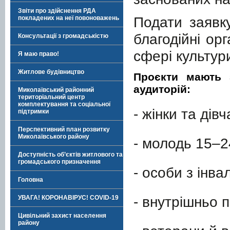
Звіти про здійснення РДА
Подати заявк
покладених на неї повоноважень
благодійні орг
Консультації з громадськістю
сфері культур
Я маю право!
Житлове будівництво
Проєкти мають 
аудиторій:
Миколаївський районний
територіальний центр
комплектування та соціальної
- жінки та дівч
підтримки
Перспективний план розвитку
Миколаївського району
- молодь 15–24
Доступність об’єктів житлового та
громадського призначення
- особи з інва
Головна
- внутрішньо 
УВАГА! КОРОНАВІРУС! COVID-19
Цивільний захист населення
району