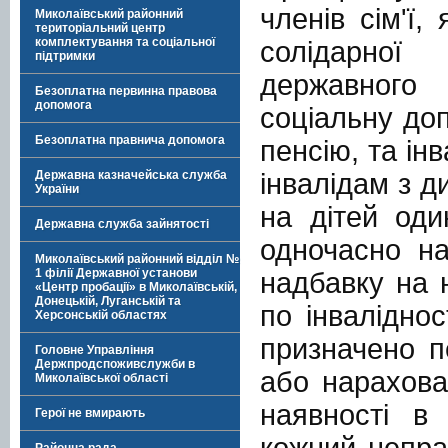
членів сім'ї,
Миколаївський районний
територіальний центр
комплектування та соціальної
солідарної
підтримки
державного 
Безоплатна первинна правова
допомога
соціальну до
Безоплатна правнича допомога
пенсію, та ін
інвалідам з д
Державна казначейська служба
України
на дітей оди
Державна служба зайнятості
одночасно на
Миколаївський районний відділ №
1 філії Державної установи
надбавку на н
«Центр пробації» в Миколаївській,
Донецькій, Луганській та
по інвалідно
Херсонській областях
призначено п
Головне Управління
Держпродспоживслужби в
або нарахова
Миколаївської області
наявності в 
Герої не вмирають
кожний непра