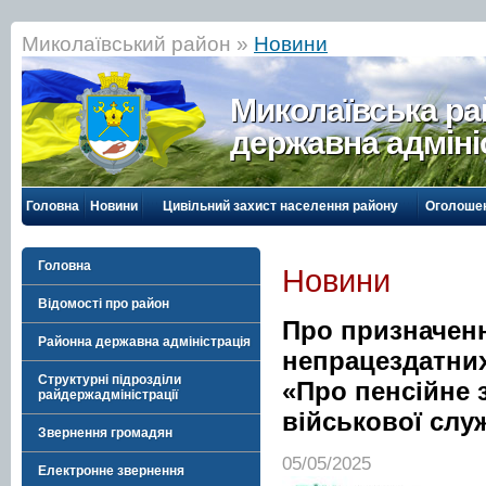
Миколаївський район »
Новини
Миколаївська р
державна адміні
Головна
Новини
Цивільний захист населення району
Оголоше
Головна
Новини
Відомості про район
Про призначенн
Районна державна адміністрація
непрацездатних
Структурні підрозділи
«Про пенсійне 
райдержадміністрації
військової служ
Звернення громадян
05/05/2025
Електронне звернення