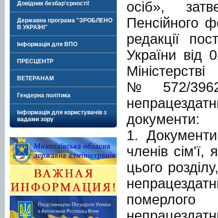
осіб», затв
Довідник безбар'єрності!
Пенсійного ф
Державна програма "ЗРОБЛЕНО
В УКРАЇНІ"
редакції пос
Інформація для ВПО
України від 
ПРЕСЦЕНТР
Міністерств
ВЕТЕРАНАМ
№ 572/3962
Гендерна політика
непрацездат
Інформація для користувачів з
документи:
вадами зору
1. Документи
членів сім'ї,
цього розділ
непрацезда
померлого 
непрацездатн