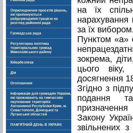
Районна рада
на їх спіль
Оприлюднення проєктів рішень,
які пропонуються
нарахування 
райдержадміністрацією на
розгляд районної ради
за їх вибором
Громадська рада
Пунктом «а» 
Регуляторна політика
непрацездат
територіальних громад
Миколаївського району
зокрема, діти
Кібербезпека
цього віку,
Дія
досягнення 18
Оголошення
Згідно з підп
Інформація для громадян України,
подання т
які проживають на тимчасово
окупованих територіях
призначення 
Автономної Республіки Крим, м.
Севастополя, Донецької та
Луганської областей
Закону Украї
звільнених з
ПАМ'ЯТНИЙ ДЕНЬ В УКРАЇНІ