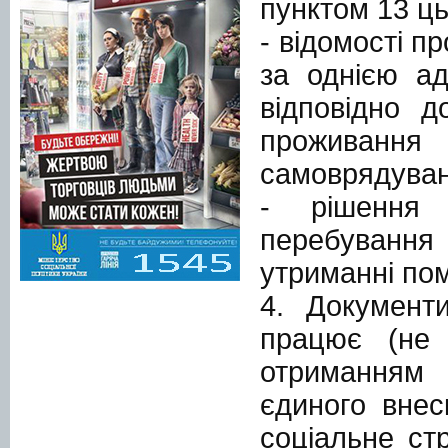
пунктом 13 ць
- відомості п
за однією ад
відповідно д
проживання 
самоврядуван
- рішення
перебування
утриманні по
4. Документ
працює (не 
отриманням 
єдиного внес
соціальне ст