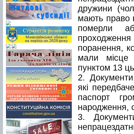
дружини (чоло
мають право н
померли а
проходженн
поранення, ко
мали місце 
пунктом 13 ць
2. Документи
які передбаче
паспорт гро
народження, 
3. Документ
непрацездат