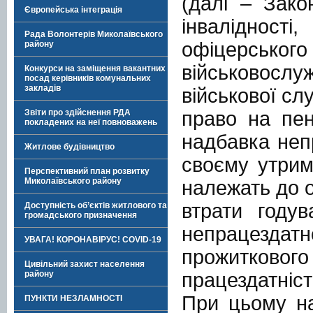
(далі – Зако
Європейська інтеграція
інвалідно
Рада Волонтерів Миколаївського
офіцерськог
району
військовосл
Конкурси на заміщення вакантних
посад керівників комунальних
закладів
військової сл
право на пен
Звіти про здійснення РДА
покладених на неї повноважень
надбавка неп
Житлове будівництво
своєму утрим
Перспективний план розвитку
Миколаївського району
належать до о
втрати годув
Доступність об’єктів житлового та
громадського призначення
непрацездатно
УВАГА! КОРОНАВІРУС! COVID-19
прожитковог
Цивільний захист населення
працездатніст
району
При цьому на
ПУНКТИ НЕЗЛАМНОСТІ