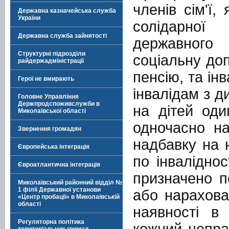
членів сім'ї,
Державна казначейська служба
України
солідарної
Державна служба зайнятості
державного 
Структурні підрозділи
соціальну до
райдержадміністрації
пенсію, та ін
Герої не вмирають
інвалідам з д
Головне Управління
Держпродспоживслужби в
на дітей оди
Миколаївської області
одночасно на
Звернення громадян
надбавку на н
Європейська інтеграція
по інвалідно
Євроатлантична інтеграція
призначено п
Миколаївський районний відділ №
1 філії Державної установи
або нарахова
«Центр пробації» в Миколаївській
області
наявності в 
Регуляторна політика
кожний непра