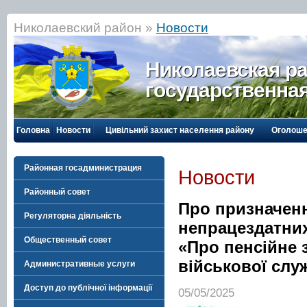
Николаевский район »
Новости
Николаевская р
государственна
Головна
Новости
Цивільний захист населення району
Оголоше
Районная госадминистрация
Новости
Районный совет
Про призначенн
Регуляторна діяльність
непрацездатних
Общественный совет
«Про пенсійне 
військової служ
Административные услуги
Доступ до публічної інформації
05/05/2025