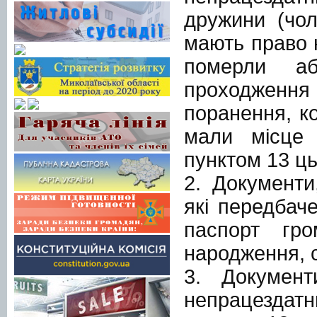
дружини (чоло
мають право н
померли а
проходженн
поранення, ко
мали місце 
пунктом 13 ць
2. Документи
які передбаче
паспорт гро
народження, 
3. Документ
непрацездат