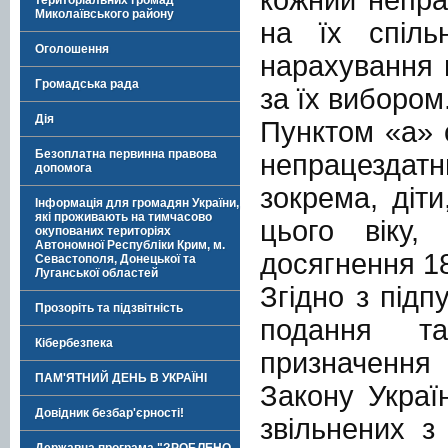
територіальних громад
Миколаївського району
на їх спіль
Оголошення
нарахування 
Громадська рада
за їх вибором
Дія
Пунктом «а» 
Безоплатна первинна правова
непрацездат
допомога
зокрема, діти
Інформація для громадян України,
які проживають на тимчасово
цього віку,
окупованих територіях
Автономної Республіки Крим, м.
досягнення 18
Севастополя, Донецької та
Луганської областей
Згідно з підп
Прозоріть та підзвітність
подання т
Кібербезпека
призначення 
ПАМ'ЯТНИЙ ДЕНЬ В УКРАЇНІ
Закону Украї
Довідник безбар'єрності!
звільнених з