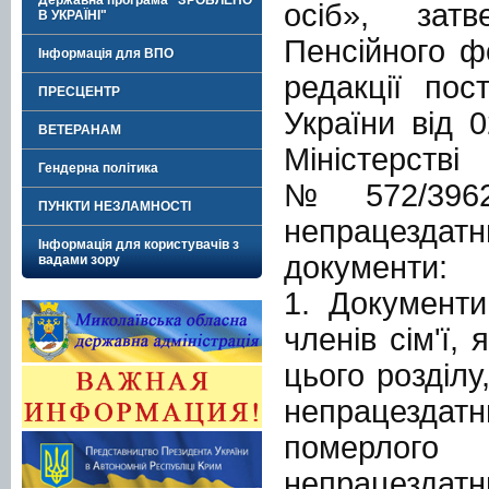
Державна програма "ЗРОБЛЕНО
осіб», затв
В УКРАЇНІ"
Пенсійного ф
Інформація для ВПО
редакції пос
ПРЕСЦЕНТР
України від 
ВЕТЕРАНАМ
Міністерств
Гендерна політика
№ 572/3962
ПУНКТИ НЕЗЛАМНОСТІ
непрацездат
Інформація для користувачів з
документи:
вадами зору
1. Документи
членів сім'ї,
цього розділ
непрацезда
померлого 
непрацездатн