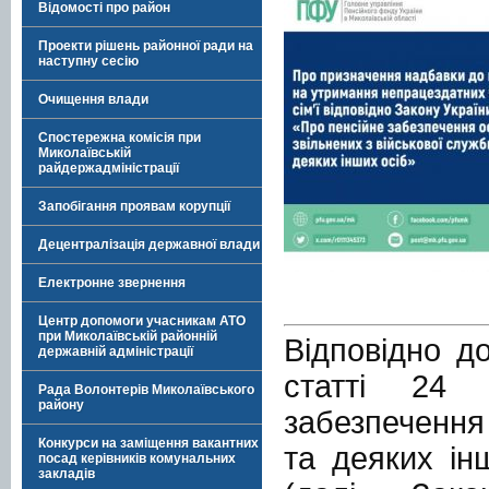
Відомості про район
Проекти рішень районної ради на
наступну сесію
Очищення влади
Спостережна комісія при
Миколаївській
райдержадміністрації
Запобігання проявам корупції
Децентралізація державної влади
Електронне звернення
Центр допомоги учасникам АТО
при Миколаївській районній
Відповідно д
державній адміністрації
статті 24 
Рада Волонтерів Миколаївського
району
забезпечення 
Конкурси на заміщення вакантних
та деяких ін
посад керівників комунальних
закладів