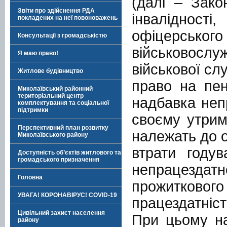
(далі – Зако
Звіти про здійснення РДА
інвалідно
покладених на неї повоноважень
офіцерськог
Консультації з громадськістю
військовосл
Я маю право!
військової сл
Житлове будівництво
право на пен
Миколаївський районний
територіальний центр
надбавка неп
комплектування та соціальної
підтримки
своєму утрим
Перспективний план розвитку
належать до о
Миколаївського району
втрати годув
Доступність об’єктів житлового та
громадського призначення
непрацездатно
Головна
прожитковог
УВАГА! КОРОНАВІРУС! COVID-19
працездатніст
Цивільний захист населення
При цьому на
району