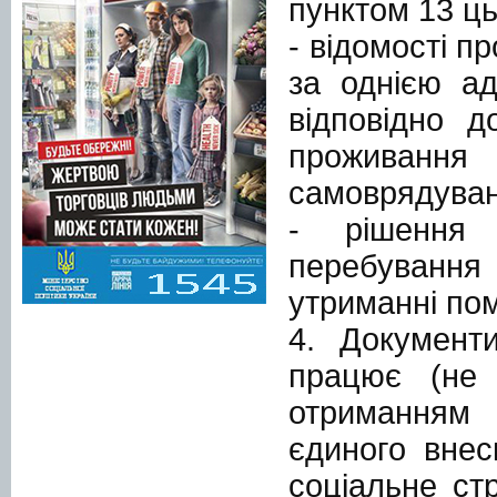
пунктом 13 ць
- відомості п
за однією ад
відповідно д
проживання 
самоврядуван
- рішення
перебування
утриманні по
4. Документ
працює (не 
отриманням 
єдиного внес
соціальне ст