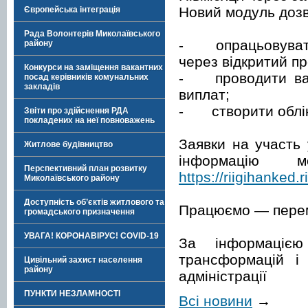
Новий модуль дозв
Європейська інтеграція
Рада Волонтерів Миколаївського
-
опрацьовуват
району
через відкритий п
Конкурси на заміщення вакантних
-
проводити ва
посад керівників комунальних
закладів
виплат;
-
створити облік
Звіти про здійснення РДА
покладених на неї повноважень
Заявки на участь
Житлове будівництво
інформацію 
Перспективний план розвитку
https://riigihanked
Миколаївського району
Доступність об’єктів житлового та
Працюємо — пере
громадського призначення
УВАГА! КОРОНАВІРУС! COVID-19
За інформацією
трансформацій і 
Цивільний захист населення
району
адміністрації
ПУНКТИ НЕЗЛАМНОСТІ
Всі новини
→