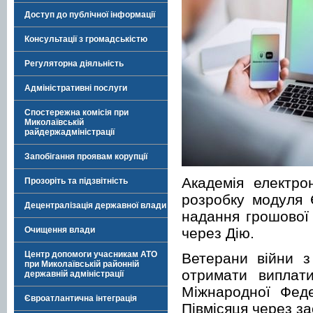
Доступ до публічної інформації
Консультації з громадськістю
Регуляторна діяльність
Адміністративні послуги
Спостережна комісія при
Миколаївській
райдержадміністрації
Запобігання проявам корупції
Академія електро
Прозоріть та підзвітність
розробку модуля 
Децентралізація державної влади
надання грошової 
через Дію.
Очищення влади
Центр допомоги учасникам АТО
Ветерани війни з 
при Миколаївській районній
отримати виплат
державній адміністрації
Міжнародної Феде
Євроатлантична інтеграція
Півмісяця через за