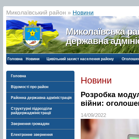
Миколаївський район »
Новини
Миколаївська р
державна адміні
Головна
Новини
Цивільний захист населення району
Оголоше
Головна
Новини
Відомості про район
Розробка модул
Районна державна адміністрація
війни: оголоше
Структурні підрозділи
райдержадміністрації
14/09/2022
Звернення громадян
Електронне звернення