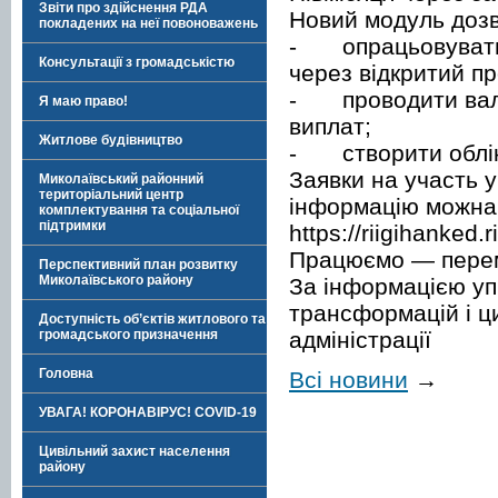
Звіти про здійснення РДА
Новий модуль дозв
покладених на неї повоноважень
-
опрацьовувати
Консультації з громадськістю
через відкритий п
-
проводити вал
Я маю право!
виплат;
Житлове будівництво
-
створити облік
Заявки на участь 
Миколаївський районний
територіальний центр
інформацію можна 
комплектування та соціальної
підтримки
https://riigihanked
Працюємо — пере
Перспективний план розвитку
Миколаївського району
За інформацією уп
трансформацій і ци
Доступність об’єктів житлового та
адміністрації
громадського призначення
Головна
Всі новини
→
УВАГА! КОРОНАВІРУС! COVID-19
Цивільний захист населення
району