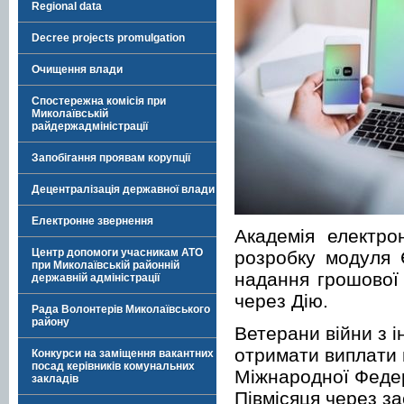
Regional data
Decree projects promulgation
Очищення влади
Спостережна комісія при
Миколаївській
райдержадміністрації
Запобігання проявам корупції
Децентралізація державної влади
Електронне звернення
Академія електро
Центр допомоги учасникам АТО
розробку модуля 
при Миколаївській районній
надання грошової 
державній адміністрації
через Дію.
Рада Волонтерів Миколаївського
району
Ветерани війни з ін
отримати виплати 
Конкурси на заміщення вакантних
посад керівників комунальних
Міжнародної Федер
закладів
Півмісяця через за