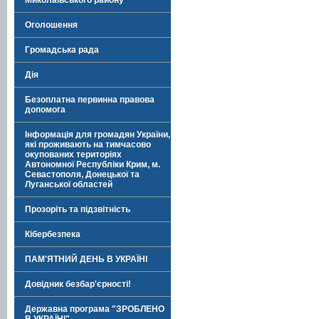
Миколаївського району
Оголошення
Громадська рада
Дія
Безоплатна первинна правова
допомога
Інформація для громадян України,
які проживають на тимчасово
окупованих територіях
Автономної Республіки Крим, м.
Севастополя, Донецької та
Луганської областей
Прозоріть та підзвітність
Кібербезпека
ПАМ'ЯТНИЙ ДЕНЬ В УКРАЇНІ
Довідник безбар'єрності!
Державна програма "ЗРОБЛЕНО