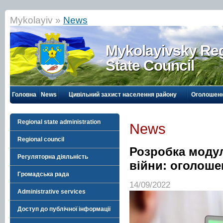
Mykolayiv »
News
Mykolayivsky Reg
State Council
Головна
News
Цивільний захист населення району
Оголошен
Regional state administration
News
Regional council
Розробка модул
Регуляторна діяльність
війни: оголоше
Громадська рада
14/09/2022
Administrative services
Доступ до публічної інформації