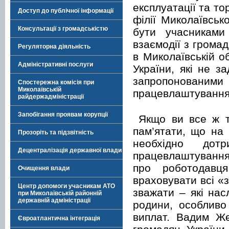
експлуатації та то
Доступ до публічної інформації
філії Миколаївськ
Консультації з громадськістю
бути учасниками
взаємодії з грома
Регуляторна діяльність
в Миколаївській 
Адміністративні послуги
України, які не з
запропонованими 
Спостережна комісія при
Миколаївській
працевлаштування 
райдержадміністрації
Запобігання проявам корупції
Якщо ви все ж т
пам’ятати, що на
Прозоріть та підзвітність
необхідно дот
Децентралізація державної влади
працевлаштування
про роботодавця
Очищення влади
враховувати всі «з
Центр допомоги учасникам АТО
зважати – які на
при Миколаївській районній
державній адміністрації
родини, особливо
виплат. Вадим Ж
Євроатлантична інтеграція