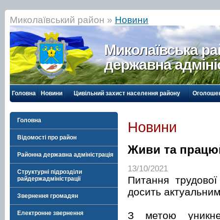
Миколаївський район »
Новини
Миколаївська р
державна адміні
Головна
Новини
Цивільний захист населення району
Оголоше
Головна
Новини
Відомості про район
Живи та працюй
Районна державна адміністрація
13/10/2021
Структурні підрозділи
Питання трудової
райдержадміністрації
досить актуальни
Звернення громадян
З метою уникне
Електронне звернення