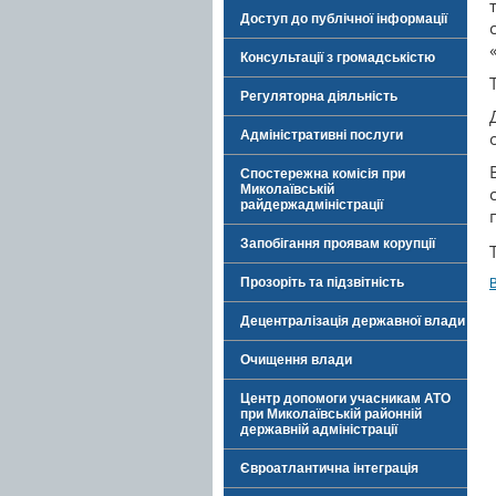
Доступ до публічної інформації
Консультації з громадськістю
Регуляторна діяльність
Адміністративні послуги
Спостережна комісія при
Миколаївській
райдержадміністрації
Запобігання проявам корупції
Прозоріть та підзвітність
Децентралізація державної влади
Очищення влади
Центр допомоги учасникам АТО
при Миколаївській районній
державній адміністрації
Євроатлантична інтеграція