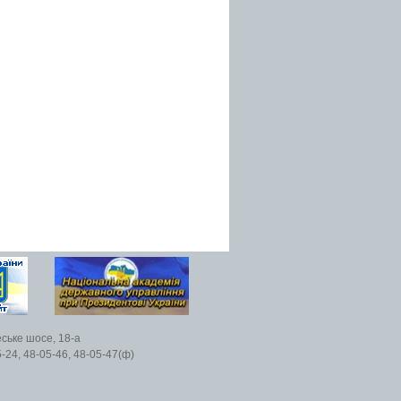
еське шосе, 18-а
5-24, 48-05-46, 48-05-47(ф)