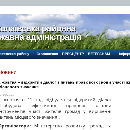
олаївська районна
жавна адміністрація
населення району
Оголошення
ПРЕСЦЕНТР
ВЕТЕРАНАМ
Інформ
Новини
1 жовтня – відкритий діалог з питань правової основи участі ж
місцевого значення
1/10/2021
1 жовтня о 12 год відбудеться відкритий діалог
«Побудова ефективної правової основи
інструментів участі жителів громад у вирішенні
питань місцевого значення».
Організатори:
Міністерство розвитку громад та