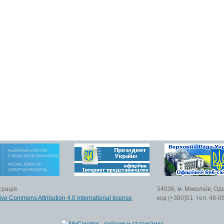
трація
54036, м. Миколаїв, Од
ive Commons Attribution 4.0 International license
,
код (+380)51, тел. 48-0