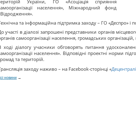
територій України, ГО «Асоціація сприяння
самоорганізації населення», Міжнародний фонд
«Відродження».
Технічна та інформаційна підтримка заходу – ГО «Деспро» і 
До участі в діалозі запрошені представники органів місцевог
органів самоорганізації населення, громадських організацій,
В ході діалогу учасники обговорять питання удосконале
самоорганізації населення». Відповідні проектні норми під
громад та територій.
Трансляція заходу наживо – на Facebook-сторінці «
Децентралі
Всі новини
→