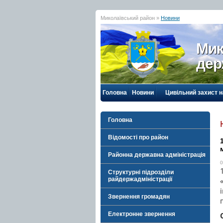
Миколаївський район »
Новини
Мик
дер
Головна
Новини
Цивільний захист 
Головна
Відомості про район
Районна державна адміністрація
0
Структурні підрозділи
райдержадміністрації
Звернення громадян
Електронне звернення