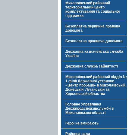
Миколаївський районний
територіальний центр
комплектування та соціальної
підтримки
Безоплатна первинна правова
допомога
Безоплатна правнича допомога
Державна казначейська служба
України
Державна служба зайнятості
Миколаївський районний відділ №
1 філії Державної установи
«Центр пробації» в Миколаївській,
Донецькій, Луганській та
Херсонській областях
Головне Управління
Держпродспоживслужби в
Миколаївської області
Герої не вмирають
Районна рада