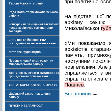
при політично-осві
Європейська інтеграція
Рада Волонтерів Миколаївського
На підставі цієї 
району
архівну секцію 
Конкурси на заміщення вакантних
Миколаївської
губп
посад керівників комунальних
закладів
Звіти про здійснення РДА
«Ми поважаємо як
покладених на неї повноважень
архівістів старш
Житлове будівництво
пам'ять, примно
наступним поколін
Перспективний план розвитку
Миколаївського району
нові виклики. Але
справляється з ви
Доступність об’єктів житлового та
громадського призначення
справ та описів є
Пашнєв
.
УВАГА! КОРОНАВІРУС! COVID-19
Всі новини
→
Цивільний захист населення
району
ПУНКТИ НЕЗЛАМНОСТІ