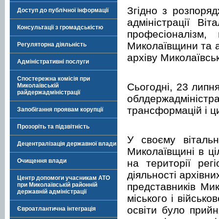
Згідно з розпоря
Доступ до публічної інформації
адміністрації Ві
Консультації з громадськістю
професіоналізм,
Миколаївщини та а
Регуляторна діяльність
архіву Миколаївськ
Адміністративні послуги
Спостережна комісія при
Сьогодні, 23 липн
Миколаївській
райдержадміністрації
облдержадмініст
трансформацій і ц
Запобігання проявам корупції
Прозоріть та підзвітність
У своєму віталь
Децентралізація державної влади
Миколаївщині в ці
на території рег
Очищення влади
діяльності архівни
Центр допомоги учасникам АТО
представників Мик
при Миколаївській районній
державній адміністрації
міського і військо
освіти було прийн
Євроатлантична інтеграція