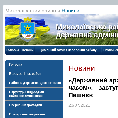
Миколаївський район »
Новини
Миколаївська р
державна адміні
Головна
Новини
Цивільний захист населення району
Оголоше
Головна
Новини
Відомості про район
«Державний арх
Районна державна адміністрація
часом», - заст
Структурні підрозділи
Пашнєв
райдержадміністрації
23/07/2021
Звернення громадян
Електронне звернення