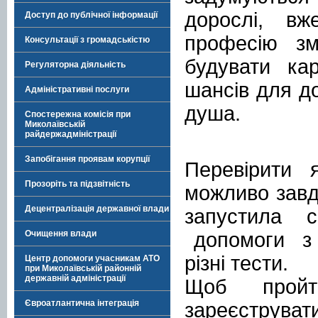
дорослі, в
Доступ до публічної інформації
професію зм
Консультації з громадськістю
будувати ка
Регуляторна діяльність
шансів для до
Адміністративні послуги
душа.
Спостережна комісія при
Миколаївській
райдержадміністрації
Запобігання проявам корупції
Перевірити 
Прозоріть та підзвітність
можливо завд
Децентралізація державної влади
запустила с
допомоги
з
Очищення влади
різні тести.
Центр допомоги учасникам АТО
при Миколаївській районній
державній адміністрації
Щоб
пройт
Євроатлантична інтеграція
заре
є
стр
у
ват