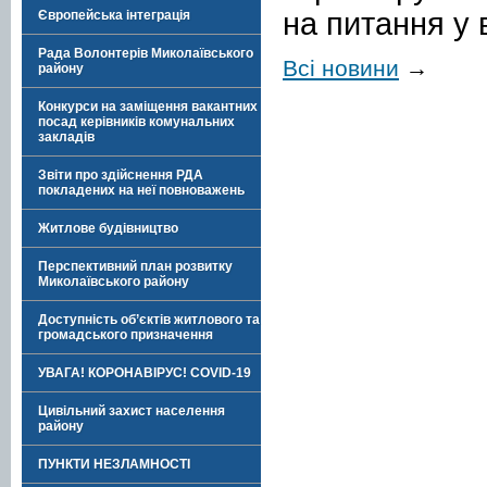
на
питання
у
Європейська інтеграція
Рада Волонтерів Миколаївського
Всі новини
→
району
Конкурси на заміщення вакантних
посад керівників комунальних
закладів
Звіти про здійснення РДА
покладених на неї повноважень
Житлове будівництво
Перспективний план розвитку
Миколаївського району
Доступність об’єктів житлового та
громадського призначення
УВАГА! КОРОНАВІРУС! COVID-19
Цивільний захист населення
району
ПУНКТИ НЕЗЛАМНОСТІ