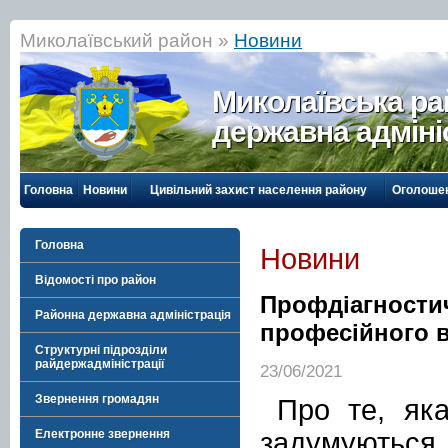
Миколаївський район »
Новини
Миколаївська р
державна адміні
Головна
Новини
Цивільний захист населення району
Оголоше
Головна
Новини
Відомості про район
Профдіагностич
Районна державна адміністрація
професійного 
Структурні підрозділи
райдержадміністрації
23/06/2021
Звернення громадян
Про те, яка
задумуються
Електронне звернення