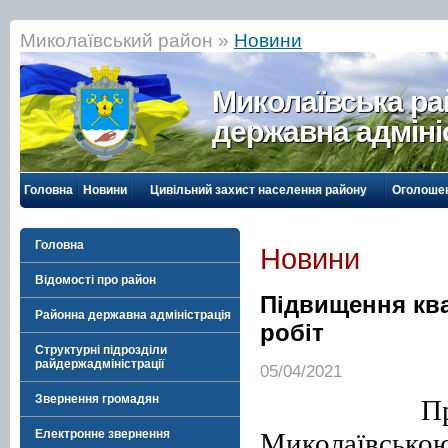
Миколаївський район »
Новини
Миколаївська р
державна адміні
Головна
Новини
Цивільний захист населення району
Оголоше
Головна
Новини
Відомості про район
Підвищення ква
Районна державна адміністрація
робіт
Структурні підрозділи
райдержадміністрації
05/04/2021
Звернення громадян
Продовжу
Миколаївсько
Електронне звернення