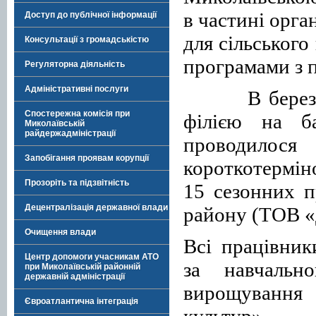
в частині орга
Доступ до публічної інформації
для сільськог
Консультації з громадськістю
програмами
з 
Регуляторна діяльність
Адміністративні послуги
В бере
Спостережна комісія при
філією на б
Миколаївській
райдержадміністрації
проводилося
Запобігання проявам корупції
короткотермін
Прозоріть та підзвітність
15 сезонних п
Децентралізація державної влади
району (ТОВ «
Очищення влади
Всі працівник
Центр допомоги учасникам АТО
за навчаль
при Миколаївській районній
державній адміністрації
вирощування 
Євроатлантична інтеграція
культур
».