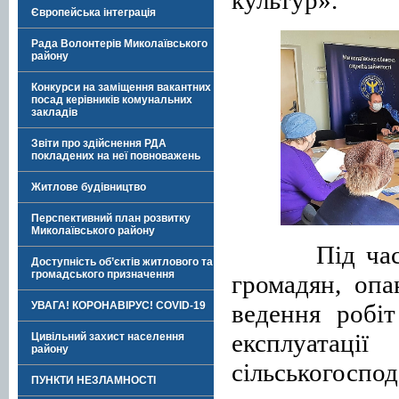
Європейська інтеграція
Рада Волонтерів Миколаївського
району
Конкурси на заміщення вакантних
посад керівників комунальних
закладів
Звіти про здійснення РДА
покладених на неї повноважень
Житлове будівництво
Перспективний план розвитку
Миколаївського району
Під ча
Доступність об’єктів житлового та
громадського призначення
громадян, опа
ведення робіт
УВАГА! КОРОНАВІРУС! COVID-19
експлуата
Цивільний захист населення
району
сільськогоспод
ПУНКТИ НЕЗЛАМНОСТІ