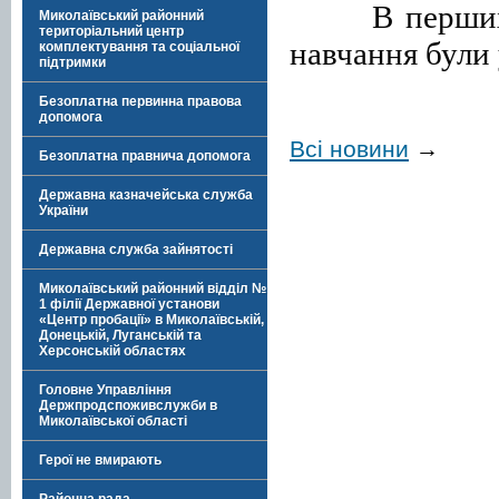
В перших
Миколаївський районний
територіальний центр
навчання були
комплектування та соціальної
підтримки
Безоплатна первинна правова
допомога
Всі новини
→
Безоплатна правнича допомога
Державна казначейська служба
України
Державна служба зайнятості
Миколаївський районний відділ №
1 філії Державної установи
«Центр пробації» в Миколаївській,
Донецькій, Луганській та
Херсонській областях
Головне Управління
Держпродспоживслужби в
Миколаївської області
Герої не вмирають