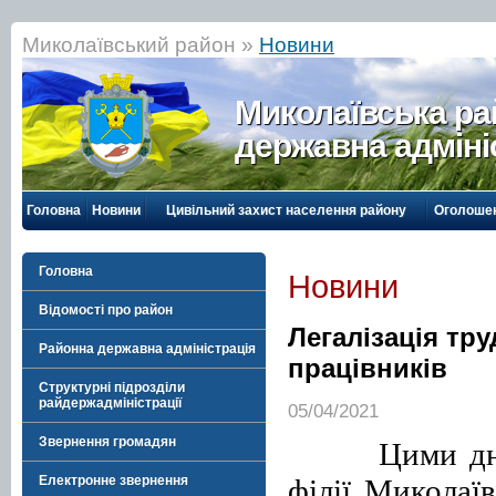
Миколаївський район »
Новини
Миколаївська р
державна адміні
Головна
Новини
Цивільний захист населення району
Оголоше
Головна
Новини
Відомості про район
Легалізація тр
Районна державна адміністрація
працівників
Структурні підрозділи
райдержадміністрації
05/04/2021
Звернення громадян
Цими днями 
філії Миколаї
Електронне звернення