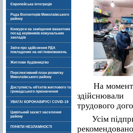
Європейська інтеграція
Рада Волонтерів Миколаївського
району
Конкурси на заміщення вакантних
посад керівників комунальних
закладів
Звіти про здійснення РДА
покладених на неї повноважень
Житлове будівництво
Перспективний план розвитку
Миколаївського району
На момент
Доступність об’єктів житлового та
громадського призначення
здійснювал
и
т
УВАГА! КОРОНАВІРУС! COVID-19
трудового дого
Цивільний захист населення
Усім підпр
району
рекомендован
ПУНКТИ НЕЗЛАМНОСТІ