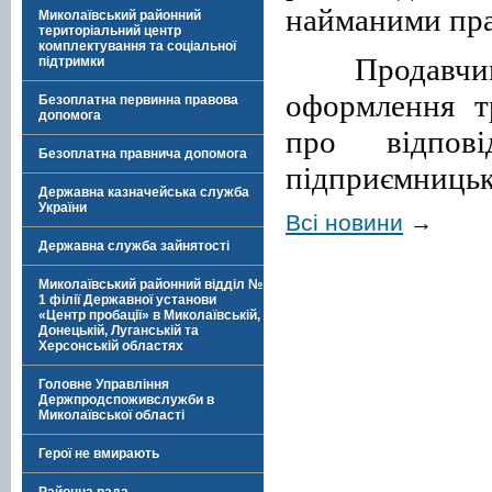
найманими пра
Миколаївський районний
територіальний центр
комплектування та соціальної
Продавчин
підтримки
оформлення т
Безоплатна первинна правова
допомога
про відпові
Безоплатна правнича допомога
підприємницько
Державна казначейська служба
України
Всі новини
→
Державна служба зайнятості
Миколаївський районний відділ №
1 філії Державної установи
«Центр пробації» в Миколаївській,
Донецькій, Луганській та
Херсонській областях
Головне Управління
Держпродспоживслужби в
Миколаївської області
Герої не вмирають