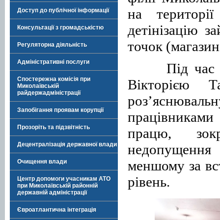
на територі
Доступ до публічної інформації
детінізацію з
Консультації з громадськістю
точок (магазин
Регуляторна діяльність
Адміністративні послуги
Під час
Спостережна комісія при
Вікторією Т
Миколаївській
райдержадміністрації
роз’яснювальн
Запобігання проявам корупції
працівниками
Прозоріть та підзвітність
працю, зокр
Децентралізація державної влади
недопущення 
меншому за вс
Очищення влади
рівень.
Центр допомоги учасникам АТО
при Миколаївській районній
державній адміністрації
Євроатлантична інтеграція