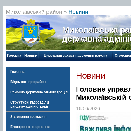
Миколаївський район »
Новини
Миколаївська р
державна адміні
Головна
Новини
Цивільний захист населення району
Оголоше
Головна
Новини
Відомості про район
Головне управл
Районна державна адміністрація
Миколаївській 
Структурні підрозділи
райдержадміністрації
16/06/2026
Звернення громадян
Електронне звернення