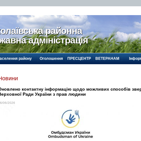
олаївська районна
жавна адміністрація
населення району
Оголошення
ПРЕСЦЕНТР
ВЕТЕРАНАМ
Інформ
Новини
Оновлено контактну інформацію щодо можливих способів зве
Верховної Ради України з прав людини
6/06/2026