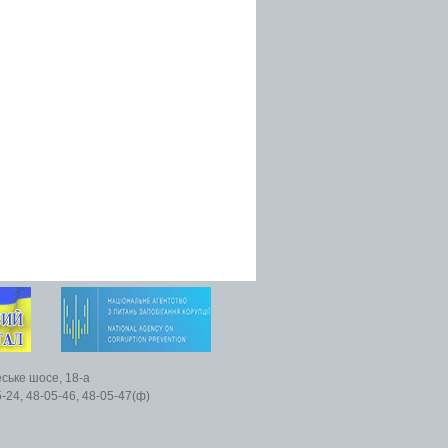
еське шосе, 18-а
5-24, 48-05-46, 48-05-47(ф)