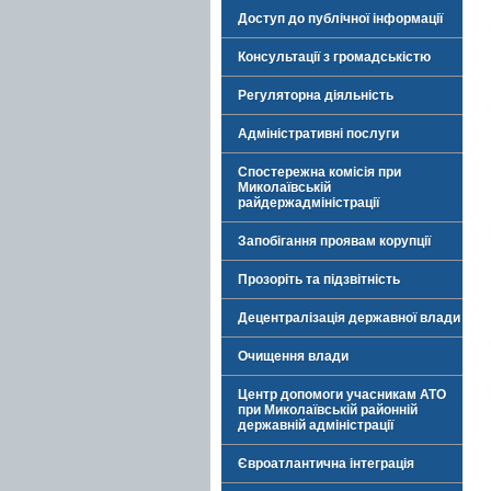
Доступ до публічної інформації
Консультації з громадськістю
Регуляторна діяльність
Адміністративні послуги
Спостережна комісія при
Миколаївській
райдержадміністрації
Запобігання проявам корупції
Прозоріть та підзвітність
Децентралізація державної влади
Очищення влади
Центр допомоги учасникам АТО
при Миколаївській районній
державній адміністрації
Євроатлантична інтеграція