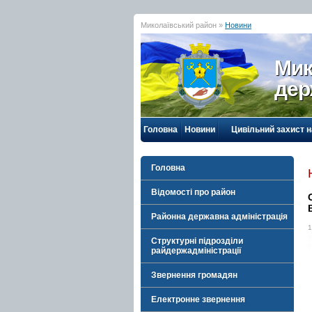
Миколаївський район »
Новини
Мик
дер
Головна
Новини
Цивільний захист 
Головна
Відомості про район
Районна державна адміністрація
1
Структурні підрозділи
райдержадміністрації
Звернення громадян
Електронне звернення