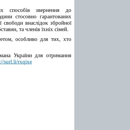
х способів звернення до
дини стосовно гарантованих
ї свободи внаслідок збройної
ставин, та членів їхніх сімей.
етом, особливо для тих, хто
смана України для отримання
://surl.li/rxqixe