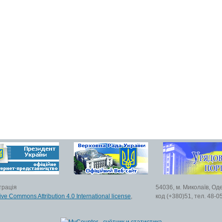
трація
54036, м. Миколаїв, Од
ive Commons Attribution 4.0 International license
,
код (+380)51, тел. 48-0