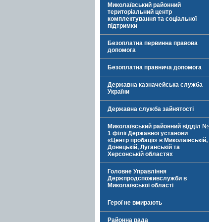
Миколаївський районний
територіальний центр
комплектування та соціальної
підтримки
Безоплатна первинна правова
допомога
Безоплатна правнича допомога
Державна казначейська служба
України
Державна служба зайнятості
Миколаївський районний відділ №
1 філії Державної установи
«Центр пробації» в Миколаївській,
Донецькій, Луганській та
Херсонській областях
Головне Управління
Держпродспоживслужби в
Миколаївської області
Герої не вмирають
Районна рада