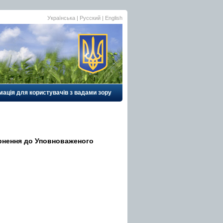
Українська |
Русский
|
English
ація для користувачів з вадами зору
рнення до Уповноваженого