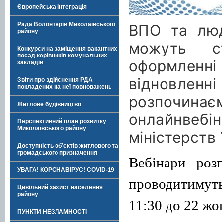
Європейська інтеграція
Рада Волонтерів Миколаївського
ВПО та люд
району
можуть с
Конкурси на заміщення вакантних
посад керівників комунальних
оформлен
закладів
відновлен
Звіти про здійснення РДА
покладених на неї повноважень
розпочинає
Житлове будівництво
онлайнве
Перспективний план розвитку
Миколаївського району
міністерств
Доступність об’єктів житлового та
громадського призначення
Вебінари роз
УВАГА! КОРОНАВІРУС! COVID-19
проводитимуть
Цивільний захист населення
району
11:30 до 22 жо
ПУНКТИ НЕЗЛАМНОСТІ