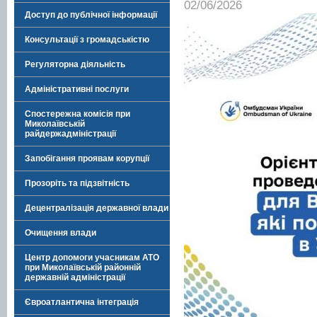
02/06/2026
Доступ до публічної інформації
Консультації з громадськістю
Регуляторна діяльність
Адміністративні послуги
Спостережна комісія при
Миколаївській
райдержадміністрації
Запобігання проявам корупції
Прозоріть та підзвітність
Децентралізація державної влади
Очищення влади
Центр допомоги учасникам АТО
при Миколаївській районній
державній адміністрації
Євроатлантична інтеграція