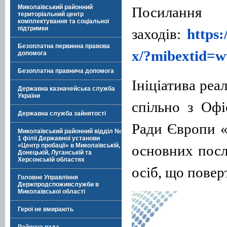
Миколаївський районний
Посиланн
територіальний центр
комплектування та соціальної
підтримки
заходів:
https
Безоплатна первинна правова
x/?mibextid=
допомога
Безоплатна правнича допомога
Ініціатива ре
Державна казначейська служба
України
спільно з Оф
Державна служба зайнятості
Ради Європи 
Миколаївський районний відділ №
1 філії Державної установи
«Центр пробації» в Миколаївській,
основних посл
Донецькій, Луганській та
Херсонській областях
осіб, що повер
Головне Управління
Держпродспоживслужби в
Миколаївської області
Герої не вмирають