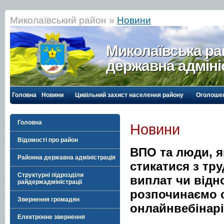
Миколаївський район »
Новини
Миколаївська р
державна адміні
Головна
Новини
Цивільний захист населення району
Оголоше
Головна
Новини
Відомості про район
ВПО та люди, я
Районна державна адміністрація
стикатися з тр
Структурні підрозділи
виплат чи відн
райдержадміністрації
розпочинаємо 
Звернення громадян
онлайнвебінарі
Електронне звернення