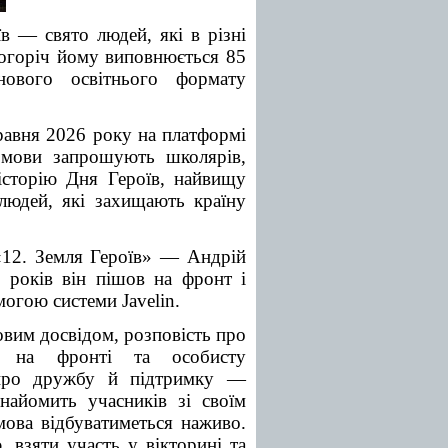
їв — свято людей, які в різні
ьогоріч йому виповнюється 85
ового освітнього формату
равня 2026 року на платформі
змови запрошують школярів,
 історію Дня Героїв, найвищу
людей, які захищають країну
«12. Земля Героїв» — Андрій
 років він пішов на фронт і
могою системи Javelin.
овим досвідом, розповість про
ію на фронті та особисту
ь про дружбу й підтримку —
найомить учасників зі своїм
мова відбуватиметься наживо.
 взяти участь у вікторині та