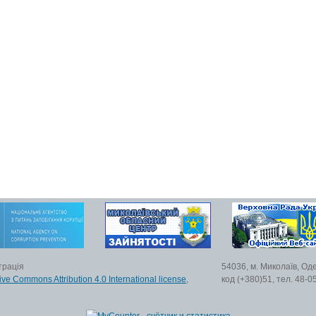
трація
54036, м. Миколаїв, Од
ive Commons Attribution 4.0 International license
,
код (+380)51, тел. 48-0