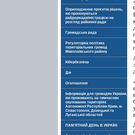
Оприлюднення проєктів рішень,
які пропонуються
райдержадміністрацією на
розгляд районної ради
Громадська рада
Регуляторна політика
територіальних громад
Миколаївського району
Кібербезпека
Дія
Оголошення
Інформація для громадян України,
які проживають на тимчасово
окупованих територіях
Автономної Республіки Крим, м.
Севастополя, Донецької та
Луганської областей
ПАМ'ЯТНИЙ ДЕНЬ В УКРАЇНІ