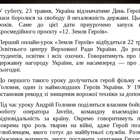
У суботу, 23 травня, Україна відзначатиме День Геро
часи боролися за свободу й незалежність держави. Ц
років. Саме до цієї дати приурочено запуск н
кросмедійного проєкту «12. Земля Героїв».
Перший онлайн-урок «Земля Героїв» відбудеться 22 т
Освітнього центру Верховної Ради України. До ро
студентів, освітян і всіх охочих. Говоритимуть про
державну нагороду України, але насамперед — про 
сьогодні.
До першого такого уроку долучиться герой фільму 
Головня, один із наймолодших Героїв України. У 19
встановив рекорд зі знищення ворожої техніки за допо
Під час уроку Андрій Головня поділиться власним бой
роботу оператора Javelin, командну взаємод
відповідальність за країну. Окремо говоритимут
зокрема про роль тварин на війні, адже Герой поз
улюбленцем, якого готує до майбутньої служби. Роз
Учасники матимуть змогу поставити запитання Герою,