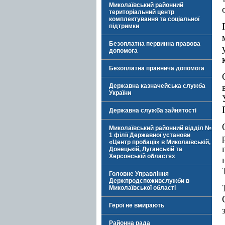
Миколаївський районний
територіальний центр
комплектування та соціальної
підтримки
Безоплатна первинна правова
допомога
Безоплатна правнича допомога
Державна казначейська служба
України
Державна служба зайнятості
Миколаївський районний відділ №
1 філії Державної установи
«Центр пробації» в Миколаївській,
Донецькій, Луганській та
Херсонській областях
Головне Управління
Держпродспоживслужби в
Миколаївської області
Герої не вмирають
Районна рада