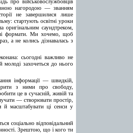
ідь про військовослужбовців
авною нагородою — званням
торії не завершилися лише
льму: стартують освітні уроки
ла оригінальним саундтреком,
ивні формати. Ми хочемо, щоб
аз, а не колись дізнавалась з
конана: сьогодні важливо не
ій молоді захочеться до нього
вання інформації — швидкій,
орити з ними про свободу,
робити це в сучасній, живій та
алучати — створювати простір,
и й масштабувати ці сенси у
ться соціально відповідальний
нності. Зрештою, що і кого ти