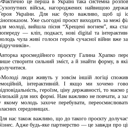
«Фактично це перша в Україні така системна розпов
Сухопутних військ, нагороджених найвищою держ
Героя України. Для нас було важливо, щоб ці іс
кінопоказом. Уже сьогодні проєкт виходить за межі фі
для молоді, вийшла пісня “Хрещені вогнем”, яка ста
попереду — кліп, подкаст, нові digital та інтеракт
молодь чула живі голоси героїв сучасної війни вже зар
підручників».
Авторка кросмедійного проєкту Галина Храпко пере
лише створити сильний зміст, а й знайти форму, в як
долучитися.
«Молоді люди живуть у зовсім іншій логіці спожи
емоційній, інтерактивній. І якщо ми хочемо гов
відповідальність, героїзм, ціну державності, то маємо 
близькій для них формі. Нам важливо не повчати, а з
у якому молодь захоче перебувати, переосмислюват
власних середовищах.
Для нас також важливо, що до такого проєкту долучає
бізнес. Адже будь-яке партнерство — це завжди про ці