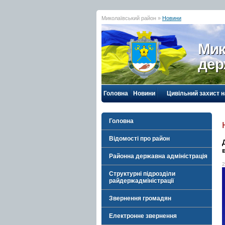
Миколаївський район »
Новини
Мик
дер
Головна
Новини
Цивільний захист 
Головна
Відомості про район
Районна державна адміністрація
2
Структурні підрозділи
райдержадміністрації
Звернення громадян
Електронне звернення