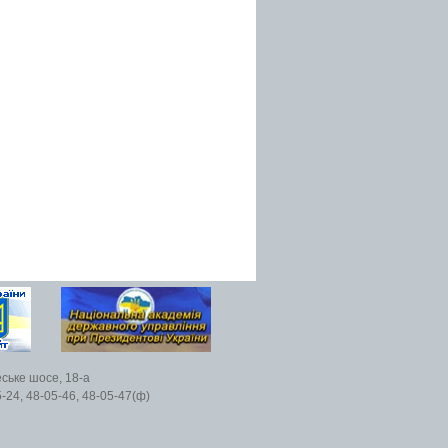
еське шосе, 18-а
5-24, 48-05-46, 48-05-47(ф)