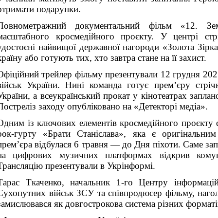
отримати подарунки.
Повнометражний документальний фільм «12. Зе
масштабного кросмедійного проєкту. У центрі стр
удостоєні найвищої державної нагороди «Золота Зірк
країну або готують тих, хто завтра стане на її захист.
Офіційний трейлер фільму презентували 12 грудня 2
військ України. Нині команда готує прем’єру стріч
України, а всеукраїнський прокат у кінотеатрах заплан
Постреліз заходу опубліковано на «Детекторі медіа».
Одним із ключових елементів кросмедійного проєкту 
рок-гурту «Брати Станіслава», яка є оригінальним
прем’єра відбулася 6 травня — до Дня піхоти. Саме зап
на цифрових музичних платформах відкрив комуні
Трансляцію презентували в Укрінформі.
Тарас Ткаченко, начальник 1-го Центру інформацій
Сухопутних військ ЗСУ та співпродюсер фільму, наго
замислювався як довгострокова система різних форматів