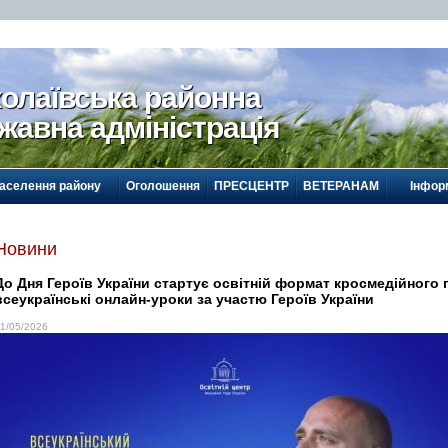
олаївська районна
жавна адміністрація
населення району
Оголошення
ПРЕСЦЕНТР
ВЕТЕРАНАМ
Інформ
Новини
До Дня Героїв України стартує освітній формат кросмедійного 
всеукраїнські онлайн-уроки за участю Героїв України
1/05/2026