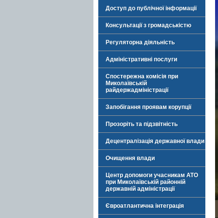
Доступ до публічної інформації
Консультації з громадськістю
Регуляторна діяльність
Адміністративні послуги
Спостережна комісія при
Миколаївській
райдержадміністрації
Запобігання проявам корупції
Прозоріть та підзвітність
Децентралізація державної влади
Очищення влади
Центр допомоги учасникам АТО
при Миколаївській районній
державній адміністрації
Євроатлантична інтеграція