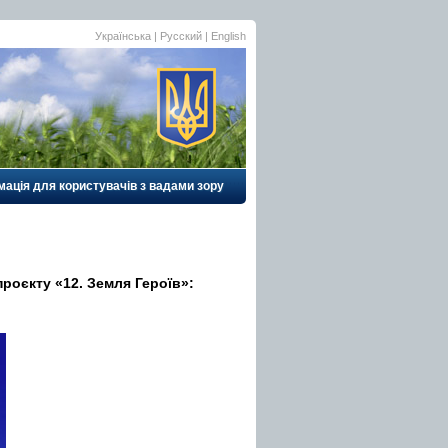
Українська |
Русский
|
English
ація для користувачів з вадами зору
проєкту «12. Земля Героїв»: