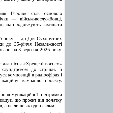
мля Героїв» став основою
ічки — військовослужбовці,
а», які продовжують захищати
025 року — до Дня Сухопутних
ки до 35-річчя Незалежності
овано на 3 вересня 2026 року.
стала пісня «Хрещені вогнем»
 саундтреком до стрічки. Її
уск композиції в радіоефірах і
каційну кампанію проєкту.
но-комунікаційної підтримки
лошує, що проєкт від початку
, а не лише як один фільм: