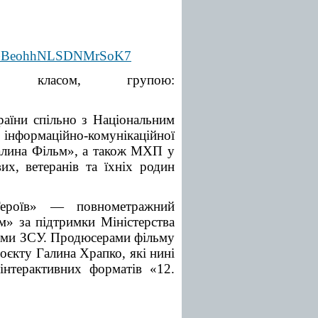
le/GBeohhNLSDNMrSoK7
я класом, групою:
країни спільно з Національним
інформаційно-комунікаційної
алина Фільм», а також МХП у
их, ветеранів та їхніх родин
Героїв» — повнометражний
» за підтримки Міністерства
ками ЗСУ. Продюсерами фільму
оєкту Галина Храпко, які нині
 інтерактивних форматів «12.