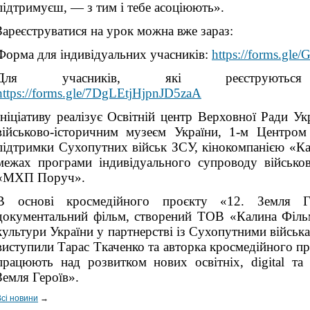
підтримуєш, — з тим і тебе асоціюють».
Зареєструватися на урок можна вже зараз:
Форма для індивідуальних учасників:
https://forms.g
Для учасників, які реєструютьс
https://forms.gle/7DgLEtjHjpnJD5zaA
Ініціативу реалізує Освітній центр Верховної Ради У
військово-історичним музеєм України, 1-м Центром 
підтримки Сухопутних військ ЗСУ, кінокомпанією «К
межах програми індивідуального супроводу військов
«МХП Поруч».
В основі кросмедійного проєкту «12. Земля 
документальний фільм, створений ТОВ «Калина Фільм
культури України у партнерстві із Сухопутними війсь
виступили Тарас Ткаченко та авторка кросмедійного пр
працюють над розвитком нових освітніх, digital та
Земля Героїв».
Всі новини
→