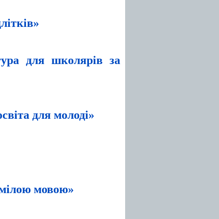
літків»
тура для школярів за
світа для молоді»
зумілою мовою»