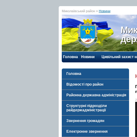
Миколаївський район »
Новини
Мик
дер
Головна
Новини
Цивільний захист 
Головна
Відомості про район
Районна державна адміністрація
2
Структурні підрозділи
райдержадміністрації
Звернення громадян
Електронне звернення