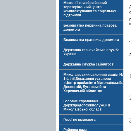
Миколаївський районний
територіальний центр
комплектування та соціальної
о
підтримки
п
Безоплатна первинна правова
допомога
Безоплатна правнича допомога
Державна казначейська служба
України
Державна служба зайнятості
Миколаївський районний відділ №
1 філії Державної установи
«Центр пробації» в Миколаївській,
Донецькій, Луганській та
Херсонській областях
Головне Управління
Держпродспоживслужби в
Миколаївської області
Герої не вмирають
Районна рада