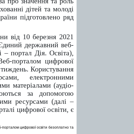
ва про значення та роль
хованні дітей та молоді
раїни підготовлено ряд
ни від 10 березня 2021
Єдиний державний веб-
 – портал Дія. Освіта),
Веб-порталом цифрової
а тиждень. Користування
сами, електронними
ми матеріалами (аудіо-
рюються за допомогою
ними ресурсами (далі –
рталі цифрової освіти, є
б-порталом цифрової освіти безоплатно та