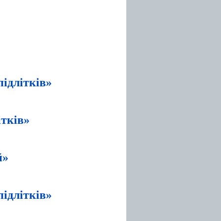
підлітків»
ітків»
й»
підлітків»