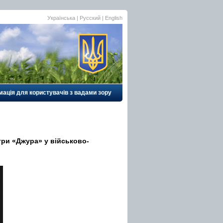
Українська |
Русский
|
English
ація для користувачів з вадами зору
гри «Джура» у військово-