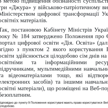
З метою підвищення обізнаності суспільст
гри «Джура» у військово-патріотичному ви
Міністерством цифрової трансформації Ук
освітніх матеріалів.
Так, постановою Кабінету Міністрів Украї
року № 184 затверджено Положення про 
портал цифрової освіти «Дія. Освіта» (далі
згідно з пунктом 2 якого користування 
освіти здійснюється цілодобово сім днів н
освітніми та інформаційними ресур
підручниками, мультимедійними навчальни
та відеоматеріалами тощо, які відтво
електронних засобів) та іншими навчаль
освітні матеріали), що розміщені на Веб-по
безоплатним.
Відповідно до пункту 9 Положення користувачі мають право користуватися Ве
цілодобово.