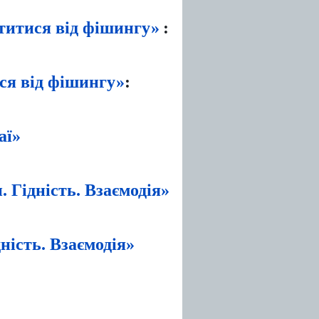
ститися від фішингу»
:
ися від фішингу»
:
аї»
. Гідність. Взаємодія»
ність. Взаємодія»