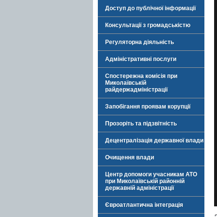
Доступ до публічної інформації
Консультації з громадськістю
Регуляторна діяльність
Адміністративні послуги
Спостережна комісія при
Миколаївській
райдержадміністрації
Запобігання проявам корупції
Прозоріть та підзвітність
Децентралізація державної влади
Очищення влади
Центр допомоги учасникам АТО
при Миколаївській районній
державній адміністрації
Євроатлантична інтеграція