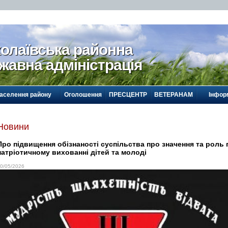
олаївська районна
жавна адміністрація
населення району
Оголошення
ПРЕСЦЕНТР
ВЕТЕРАНАМ
Інформ
Новини
Про підвищення обізнаності суспільства про значення та роль 
патріотичному вихованні дітей та молоді
0/05/2026