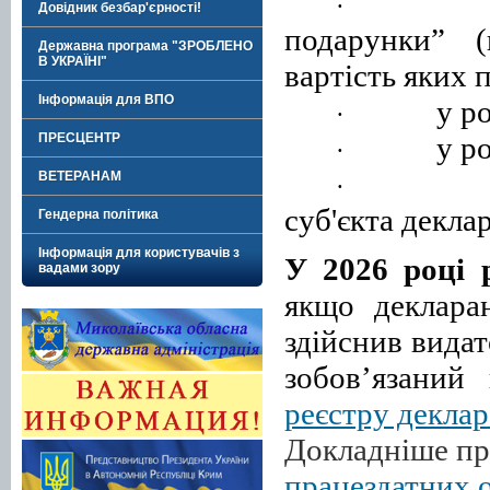
·
Довідник безбар'єрності!
подарунки” (
Державна програма "ЗРОБЛЕНО
В УКРАЇНІ"
вартість яких
Інформація для ВПО
у р
·
у р
ПРЕСЦЕНТР
·
ВЕТЕРАНАМ
·
суб'єкта декла
Гендерна політика
Інформація для користувачів з
У 2026 році 
вадами зору
якщо деклара
здійснив видат
зобов’язани
реєстру деклар
Докладніше п
працездатних 