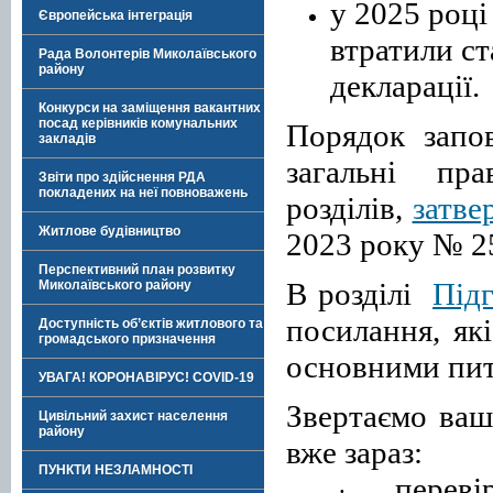
у 2025 році
Європейська інтеграція
втратили ст
Рада Волонтерів Миколаївського
району
декларації.
Конкурси на заміщення вакантних
посад керівників комунальних
Порядок запов
закладів
загальні пр
Звіти про здійснення РДА
покладених на неї повноважень
розділів,
затве
Житлове будівництво
2023 року № 2
Перспективний план розвитку
В розділі
Під
Миколаївського району
посилання, як
Доступність об’єктів житлового та
громадського призначення
основними пи
УВАГА! КОРОНАВІРУС! COVID-19
З
вертає
мо ваш
Цивільний захист населення
району
вже зараз:
ПУНКТИ НЕЗЛАМНОСТІ
перев
·