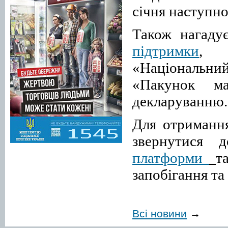
січня наступно
Також нагад
підтримки
, з
«Національн
«Пакунок м
декларуванню
.
Для отриманн
звернутися д
платформи
т
запобігання та
Всі новини
→