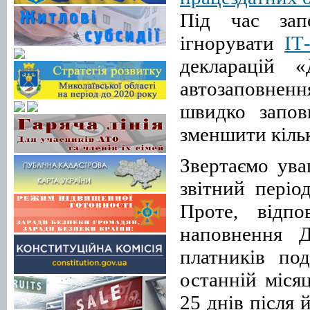
Під час зап
ігнорувати
IT
декларацій «
автозаповненн
швидко заповн
зменшити кіль
Звертаємо ува
звітний пері
Проте, відпо
наповнення Д
платників по
останній міся
25 днів після 