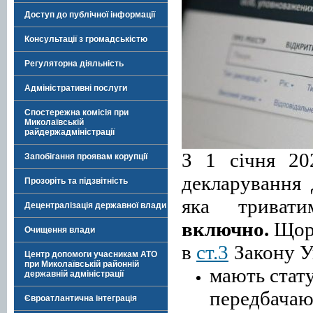
Доступ до публічної інформації
Консультації з громадськістю
Регуляторна діяльність
Адміністративні послуги
Спостережна комісія при
Миколаївській
райдержадміністрації
З 1 січня 20
Запобігання проявам корупції
декларування 
Прозоріть та підзвітність
яка трива
Децентралізація державної влади
включно.
Щорі
Очищення влади
в
ст.3
Закону У
Центр допомоги учасникам АТО
при Миколаївській районній
мають стату
державній адміністрації
передбачают
Євроатлантична інтеграція