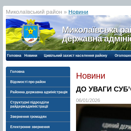
Миколаївський район »
Новини
Миколаївська р
державна адміні
Головна
Новини
Цивільний захист населення району
Оголоше
Головна
Новини
Відомості про район
ДО УВАГИ СУБ
Районна державна адміністрація
06/01/2026
Структурні підрозділи
райдержадміністрації
Звернення громадян
Електронне звернення