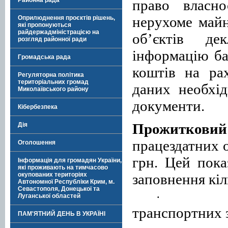
Районна рада
право власн
нерухоме майн
Оприлюднення проєктів рішень,
які пропонуються
райдержадміністрацією на
обʼєктів де
розгляд районної ради
інформацію ба
Громадська рада
коштів на ра
Регуляторна політика
територіальних громад
даних необхі
Миколаївського району
документи
.
Кібербезпека
Прожиткови
Дія
працездатних 
Оголошення
грн.
Цей пока
Інформація для громадян України,
які проживають на тимчасово
заповнення кіл
окупованих територіях
Автономної Республіки Крим, м.
Севастополя, Донецької та
·
Луганської областей
транспортних з
ПАМ'ЯТНИЙ ДЕНЬ В УКРАЇНІ