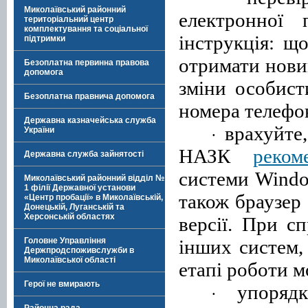
Миколаївський районний
електронної
територіальний центр
комплектування та соціальної
інструкція: щ
підтримки
отримати новий
Безоплатна первинна правова
допомога
зміни особист
Безоплатна правнича допомога
номера телефо
Державна казначейська служба
врахуйте
України
·
НАЗК
реком
Державна служба зайнятості
системи Windo
Миколаївський районний відділ №
1 філії Державної установи
також браузер
«Центр пробації» в Миколаївській,
Донецькій, Луганській та
Херсонській областях
версії. При с
інших систем,
Головне Управління
Держпродспоживслужби в
Миколаївської області
етапі роботи 
Герої не вмирають
упоряд
·