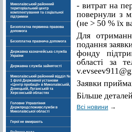
- витрат на п
Миколаївський районний
територіальний центр
повернули з м
комплектування та соціальної
підтримки
(не > 50 % їх в
Безоплатна первинна правова
допомога
Для отриманн
Безоплатна правнича допомога
подання заявки
фонду підтри
Державна казначейська служба
України
області за т
Державна служба зайнятості
v.evseev911@g
Миколаївський районний відділ №
Заявки прийма
1 філії Державної установи
«Центр пробації» в Миколаївській,
Донецькій, Луганській та
Більше детале
Херсонській областях
Головне Управління
Всі новини
→
Держпродспоживслужби в
Миколаївської області
Герої не вмирають