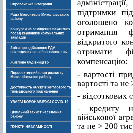
адміністрац
Європейська інтеграція
підтримки під
Рада Волонтерів Миколаївського
району
оголошено ко
отримання ф
Конкурси на заміщення вакантних
посад керівників комунальних
закладів
відкритого ко
Звіти про здійснення РДА
отримати ф
покладених на неї повноважень
компенсацію:
Житлове будівництво
- вартості пр
Перспективний план розвитку
Миколаївського району
вартості та не 
Доступність об’єктів житлового та
громадського призначення
- відсоткових с
УВАГА! КОРОНАВІРУС! COVID-19
- кредиту н
Цивільний захист населення
військової агр
району
та не > 200 тис
ПУНКТИ НЕЗЛАМНОСТІ