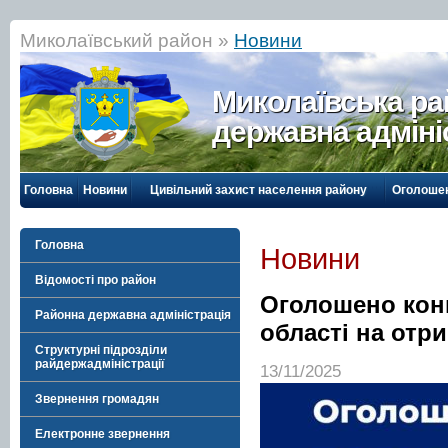
Миколаївський район »
Новини
Миколаївська р
державна адміні
Головна
Новини
Цивільний захист населення району
Оголоше
Головна
Новини
Відомості про район
Оголошено конк
Районна державна адміністрація
області на отр
Структурні підрозділи
райдержадміністрації
13/11/2025
Звернення громадян
Електронне звернення