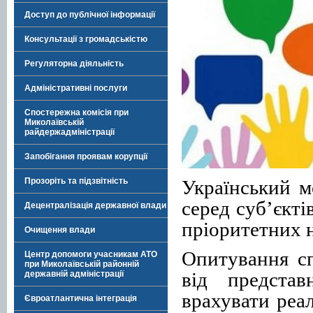
Доступ до публічної інформації
Консультації з громадськістю
Регуляторна діяльність
Адміністративні послуги
Спостережна комісія при
Миколаївській
райдержадміністрації
Запобігання проявам корупції
Український 
Прозоріть та підзвітність
серед суб’єкт
Децентралізація державної влади
пріоритетних н
Очищення влади
Опитування сп
Центр допомоги учасникам АТО
при Миколаївській районній
від представ
державній адміністрації
врахувати реа
Євроатлантична інтеграція