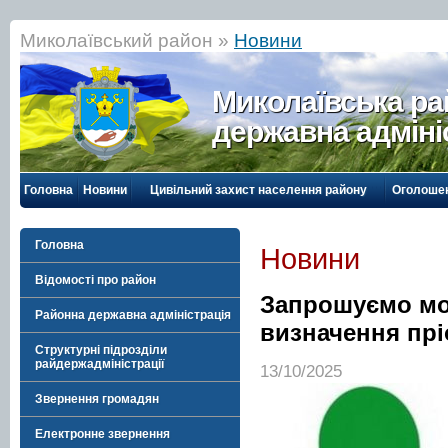
Миколаївський район »
Новини
Миколаївська р
державна адміні
Головна
Новини
Цивільний захист населення району
Оголоше
Головна
Новини
Відомості про район
Запрошуємо мо
Районна державна адміністрація
визначення прі
Структурні підрозділи
райдержадміністрації
13/10/2025
Звернення громадян
Електронне звернення