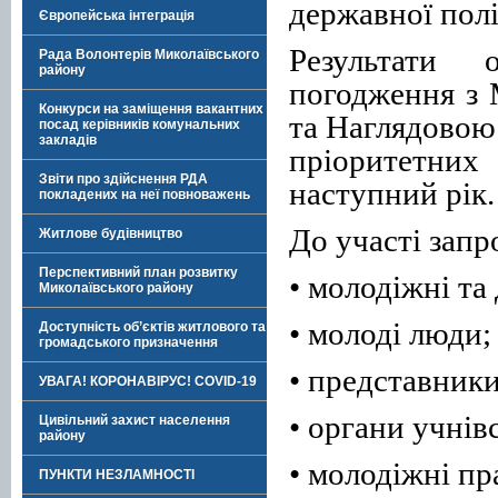
державної полі
Європейська інтеграція
Результати 
Рада Волонтерів Миколаївського
району
погодження з 
Конкурси на заміщення вакантних
та Наглядовою
посад керівників комунальних
закладів
пріоритетни
Звіти про здійснення РДА
наступний рік.
покладених на неї повноважень
До участі зап
Житлове будівництво
Перспективний план розвитку
• молодіжні та
Миколаївського району
• молоді люди;
Доступність об’єктів житлового та
громадського призначення
• представник
УВАГА! КОРОНАВІРУС! COVID-19
• органи учнів
Цивільний захист населення
району
• молодіжні пр
ПУНКТИ НЕЗЛАМНОСТІ