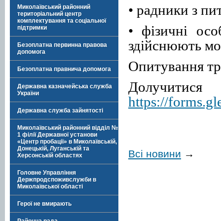
• радники з пи
Миколаївський районний
територіальний центр
комплектування та соціальної
• фізичні ос
підтримки
здійснюють мо
Безоплатна первинна правова
допомога
Опитування тр
Безоплатна правнича допомога
Долучити
Державна казначейська служба
України
https://forms
Державна служба зайнятості
Миколаївський районний відділ №
1 філії Державної установи
«Центр пробації» в Миколаївській,
Донецькій, Луганській та
Всі новини
→
Херсонській областях
Головне Управління
Держпродспоживслужби в
Миколаївської області
Герої не вмирають