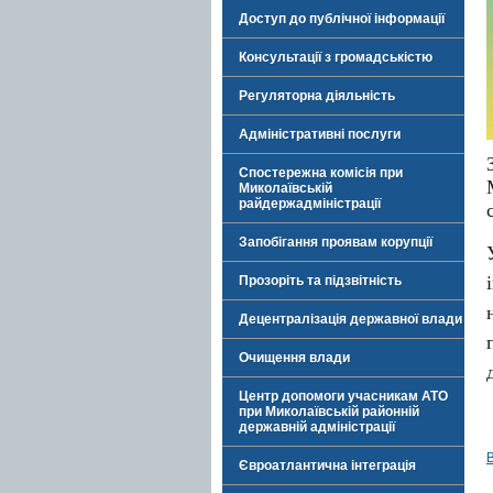
Доступ до публічної інформації
Консультації з громадськістю
Регуляторна діяльність
Адміністративні послуги
Спостережна комісія при
Миколаївській
райдержадміністрації
Запобігання проявам корупції
Прозоріть та підзвітність
Децентралізація державної влади
Очищення влади
Центр допомоги учасникам АТО
при Миколаївській районній
державній адміністрації
Євроатлантична інтеграція