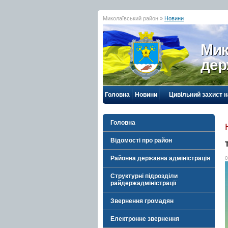
Миколаївський район »
Новини
Мик
дер
Головна
Новини
Цивільний захист 
Головна
Відомості про район
Районна державна адміністрація
0
Структурні підрозділи
райдержадміністрації
Звернення громадян
Електронне звернення