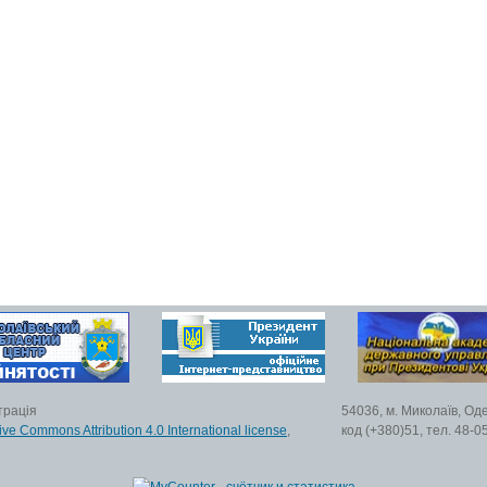
трація
54036, м. Миколаїв, Од
ive Commons Attribution 4.0 International license
,
код (+380)51, тел. 48-0