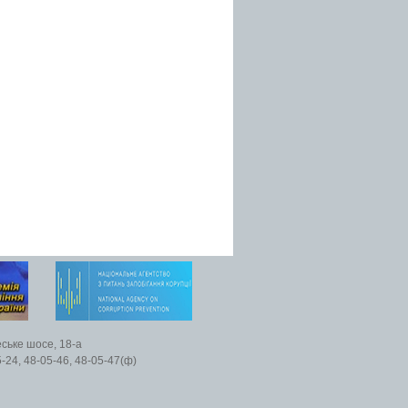
еське шосе, 18-а
5-24, 48-05-46, 48-05-47(ф)