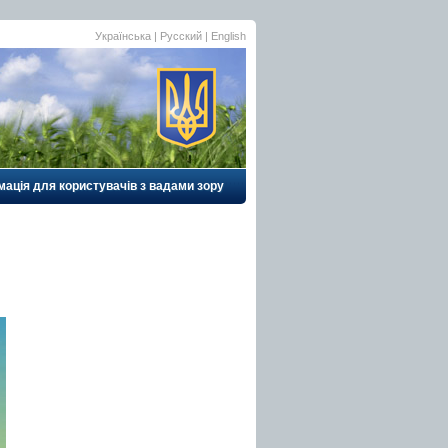
Українська |
Русский
|
English
ація для користувачів з вадами зору