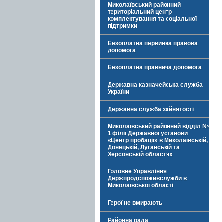
Миколаївський районний
територіальний центр
комплектування та соціальної
підтримки
Безоплатна первинна правова
допомога
Безоплатна правнича допомога
Державна казначейська служба
України
Державна служба зайнятості
Миколаївський районний відділ №
1 філії Державної установи
«Центр пробації» в Миколаївській,
Донецькій, Луганській та
Херсонській областях
Головне Управління
Держпродспоживслужби в
Миколаївської області
Герої не вмирають
Районна рада