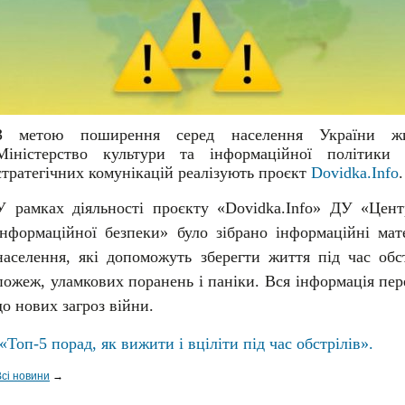
З метою поширення серед населення України жит
Міністерство культури та інформаційної політики
стратегічних комунікацій реалізують проєкт
Dovidka.Info
.
У рамках діяльності проєкту «Dovidka.Info» ДУ «Цент
інформаційної безпеки» було зібрано інформаційні мат
населення, які допоможуть зберегти життя під час обстр
пожеж, уламкових поранень і паніки. Вся інформація пер
до нових загроз війни.
«Топ-5 порад, як вижити і вціліти під час обстрілів».
Всі новини
→