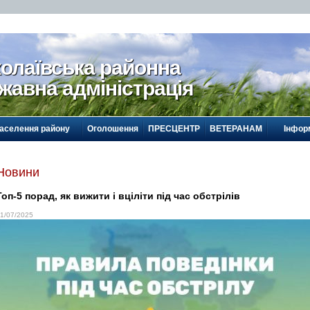
олаївська районна
жавна адміністрація
населення району
Оголошення
ПРЕСЦЕНТР
ВЕТЕРАНАМ
Інформ
Новини
Топ-5 порад, як вижити і вціліти під час обстрілів
1/07/2025