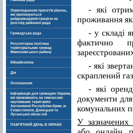
Районна рада
-
які отр
Оприлюднення проєктів рішень,
які пропонуються
проживання
як
райдержадміністрацією на
розгляд районної ради
-
у складі 
Громадська рада
фактично п
Регуляторна політика
територіальних громад
зареєстровани
Миколаївського району
Кібербезпека
-
які зверт
скраплений га
Дія
Оголошення
-
які
орен
Інформація для громадян України,
документи для
які проживають на тимчасово
окупованих територіях
комунальних п
Автономної Республіки Крим, м.
Севастополя, Донецької та
Луганської областей
У зазначених
ПАМ'ЯТНИЙ ДЕНЬ В УКРАЇНІ
або онлайн п