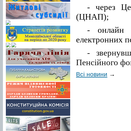
-
через Це
(ЦНАП);
- онлайн
-
електронних п
-
звернувш
Пенсійного фо
Всі новини
→