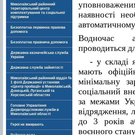
уповноважени
Миколаївський районний
територіальний центр
наявності нео
комплектування та соціальної
підтримки
автоматичному
Безоплатна первинна правова
допомога
Водночас а
Безоплатна правнича допомога
проводиться д
Державна казначейська служба
України
-
у складі 
Державна служба зайнятості
мають офіцій
Миколаївський районний відділ №
мінімальну з
1 філії Державної установи
«Центр пробації» в Миколаївській,
соціальний вн
Донецькій, Луганській та
Херсонській областях
за межами Ук
Головне Управління
відрядження, 
Держпродспоживслужби в
Миколаївської області
до 3 років а
Герої не вмирають
воєнного стану