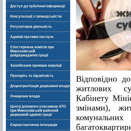
Доступ до публічної інформації
Консультації з громадськістю
Регуляторна діяльність
Адміністративні послуги
Спостережна комісія при
Миколаївській
райдержадміністрації
Запобігання проявам корупції
Прозоріть та підзвітність
Відповідно д
житлових су
Децентралізація державної влади
Кабінету Міні
Очищення влади
змінами), жи
Центр допомоги учасникам АТО
при Миколаївській районній
комунальних
державній адміністрації
багатокварти
Євроатлантична інтеграція