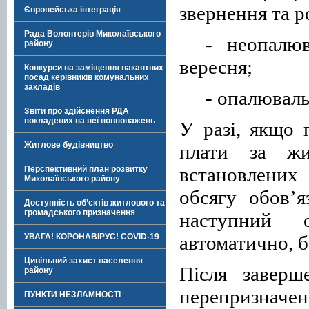
звернення та р
Європейська інтеграція
Рада Волонтерів Миколаївського
- неопалюв
району
вересня;
Конкурси на заміщення вакантних
посад керівників комунальних
закладів
- опалюваль
Звіти про здійснення РДА
покладених на неї повноважень
У разі, якщо 
Житлове будівництво
плати за жи
встановлених
Перспективний план розвитку
Миколаївського району
обсягу обов’я
Доступність об’єктів житлового та
громадського призначення
наступний о
автоматично
, 
УВАГА! КОРОНАВІРУС! COVID-19
Цивільний захист населення
Після заверш
району
перепризначе
ПУНКТИ НЕЗЛАМНОСТІ