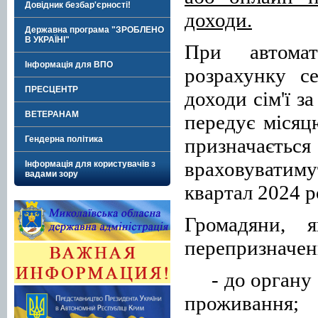
Довідник безбар'єрності!
доходи.
Державна програма "ЗРОБЛЕНО
В УКРАЇНІ"
При автомат
Інформація для ВПО
розрахунку с
ПРЕСЦЕНТР
доходи сім'ї з
ВЕТЕРАНАМ
передує місяц
призначаєт
Гендерна політика
враховуватиму
Інформація для користувачів з
вадами зору
квартал
2024 р
Громадяни, 
перепризначен
-
до органу 
проживання;