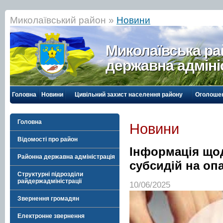
Миколаївський район »
Новини
Миколаївська р
державна адміні
Головна
Новини
Цивільний захист населення району
Оголоше
Головна
Новини
Відомості про район
Інформація що
Районна державна адміністрація
субсидій на о
Структурні підрозділи
райдержадміністрації
10/06/2025
Звернення громадян
Електронне звернення