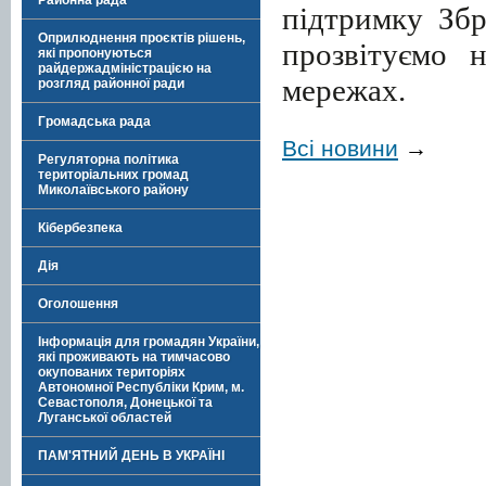
Районна рада
підтримку Зб
Оприлюднення проєктів рішень,
прозвітуємо 
які пропонуються
райдержадміністрацією на
мережах.
розгляд районної ради
Громадська рада
Всі новини
→
Регуляторна політика
територіальних громад
Миколаївського району
Кібербезпека
Дія
Оголошення
Інформація для громадян України,
які проживають на тимчасово
окупованих територіях
Автономної Республіки Крим, м.
Севастополя, Донецької та
Луганської областей
ПАМ'ЯТНИЙ ДЕНЬ В УКРАЇНІ