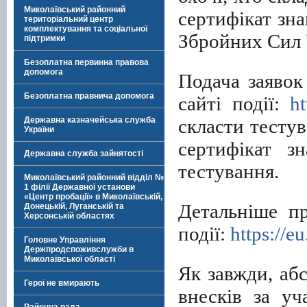
Миколаївський районний
сертифікат зн
територіальний центр
комплектування та соціальної
Збройних Сил 
підтримки
Безоплатна первинна правова
допомога
Подача заявок
Безоплатна правнича допомога
сайті події:
ht
скласти тестув
Державна казначейська служба
України
сертифікат з
Державна служба зайнятості
тестування.
Миколаївський районний відділ №
1 філії Державної установи
«Центр пробації» в Миколаївській,
Детальніше пр
Донецькій, Луганській та
Херсонській областях
події:
https://e
Головне Управління
Держпродспоживслужби в
Миколаївської області
Як завжди, аб
Герої не вмирають
внесків за уч