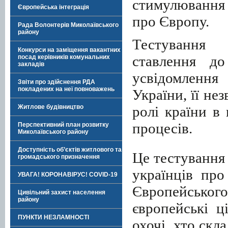
стимулювання 
Європейська інтеграція
про Європу.
Рада Волонтерів Миколаївського
району
Тестування
Конкурси на заміщення вакантних
ставлення до
посад керівників комунальних
закладів
усвідомлення
Звіти про здійснення РДА
покладених на неї повноважень
України, її не
ролі країни в
Житлове будівництво
процесів.
Перспективний план розвитку
Миколаївського району
Доступність об’єктів житлового та
Це тестування
громадського призначення
українців про
УВАГА! КОРОНАВІРУС! COVID-19
Європейсько
Цивільний захист населення
району
європейські ц
ПУНКТИ НЕЗЛАМНОСТІ
охочі, хто ск