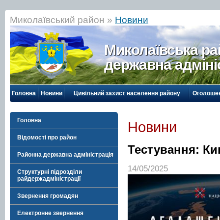
Миколаївський район »
Новини
Миколаївська р
державна адміні
Головна
Новини
Цивільний захист населення району
Оголоше
Головна
Новини
Відомості про район
Тестування: Ки
Районна державна адміністрація
14/05/2025
Структурні підрозділи
райдержадміністрації
Звернення громадян
Електронне звернення