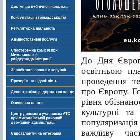
Доступ до публічної інформації
Консультації з громадськістю
Регуляторна діяльність
Адміністративні послуги
Спостережна комісія при
Миколаївській
До Дня Європи
райдержадміністрації
освітньою пл
Запобігання проявам корупції
проведення т
Прозоріть та підзвітність
про Європу. Г
Децентралізація державної влади
рівня обізнано
Очищення влади
культурні та
Центр допомоги учасникам АТО
при Миколаївській районній
популяризація
державній адміністрації
важливу част
Євроатлантична інтеграція