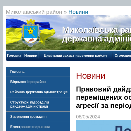
Миколаївський район »
Новини
Миколаївська р
державна адміні
Головна
Новини
Цивільний захист населення району
Оголоше
Головна
Новини
Відомості про район
Правовий дайд
Районна державна адміністрація
переміщених ос
Структурні підрозділи
агресії за пері
райдержадміністрації
06/05/2024
Звернення громадян
Електронне звернення