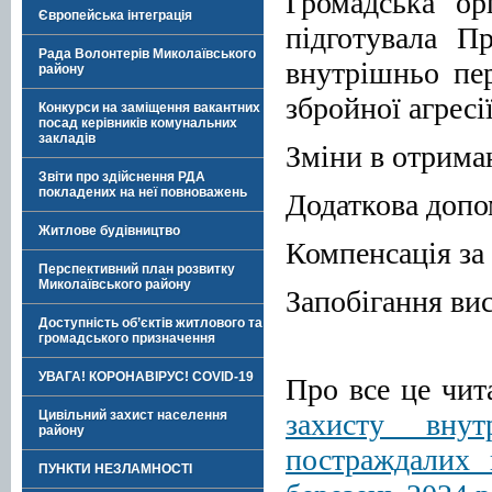
Громадська ор
Європейська інтеграція
підготувала П
Рада Волонтерів Миколаївського
внутрішньо пе
району
збройної агресії
Конкурси на заміщення вакантних
посад керівників комунальних
закладів
Зміни в отрим
Звіти про здійснення РДА
покладених на неї повноважень
Додаткова доп
Житлове будівництво
Компенсація з
Перспективний план розвитку
Миколаївського району
Запобігання ви
Доступність об’єктів житлового та
громадського призначення
УВАГА! КОРОНАВІРУС! COVID-19
Про все це чит
захисту вну
Цивільний захист населення
району
постраждалих 
ПУНКТИ НЕЗЛАМНОСТІ