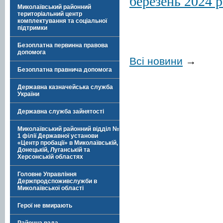
березень 2024 р
Миколаївський районний
територіальний центр
комплектування та соціальної
підтримки
Безоплатна первинна правова
допомога
Всі новини
→
Безоплатна правнича допомога
Державна казначейська служба
України
Державна служба зайнятості
Миколаївський районний відділ №
1 філії Державної установи
«Центр пробації» в Миколаївській,
Донецькій, Луганській та
Херсонській областях
Головне Управління
Держпродспоживслужби в
Миколаївської області
Герої не вмирають