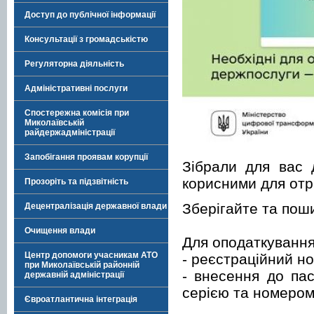
Доступ до публічної інформації
Консультації з громадськістю
Регуляторна діяльність
Адміністративні послуги
Спостережна комісія при
Миколаївській
райдержадміністрації
Запобігання проявам корупції
Зібрали для вас д
корисними для отр
Прозоріть та підзвітність
Зберігайте та пош
Децентралізація державної влади
Очищення влади
Для оподаткування
Центр допомоги учасникам АТО
- реєстраційний н
при Миколаївській районній
- внесення до пас
державній адміністрації
серією та номером
Євроатлантична інтеграція