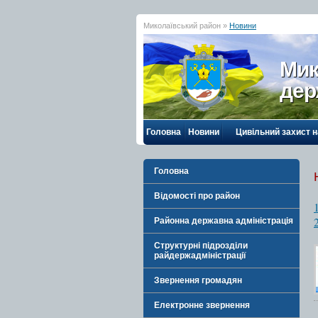
Миколаївський район »
Новини
Мик
дер
Головна
Новини
Цивільний захист 
Головна
Відомості про район
Районна державна адміністрація
Структурні підрозділи
райдержадміністрації
Звернення громадян
Електронне звернення