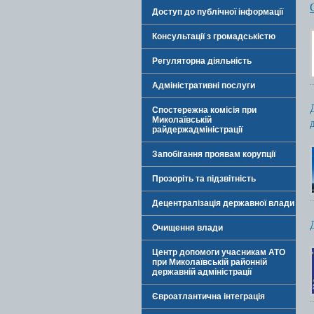
Доступ до публічної інформації
Консультації з громадськістю
Регуляторна діяльність
Адміністративні послуги
Спостережна комісія при
Миколаївській
райдержадміністрації
Запобігання проявам корупції
Прозоріть та підзвітність
Децентралізація державної влади
Очищення влади
Центр допомоги учасникам АТО
при Миколаївській районній
державній адміністрації
Євроатлантична інтеграція