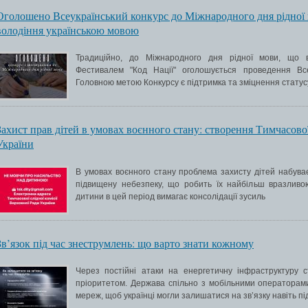
Оголошено Всеукраїнський конкурс до Міжнародного дня рідної 
володіння українською мовою
Традиційно, до Міжнародного дня рідної мови, що в
Фестивалем "Код Нації" оголошується проведення Всеу
Головною метою Конкурсу є підтримка та зміцнення статусу
Захист прав дітей в умовах воєнного стану: створення Тимчасової
України
В умовах воєнного стану проблема захисту дітей набуває
підвищену небезпеку, що робить їх найбільш вразлив
дитини в цей період вимагає консолідації зусиль
Зв’язок під час знеструмлень: що варто знати кожному
Через постійні атаки на енергетичну інфраструктуру с
пріоритетом. Держава спільно з мобільними операторам
мереж, щоб українці могли залишатися на зв’язку навіть пі