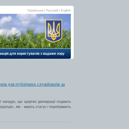
Українська |
Русский
|
English
ація для користувачів з вадами зору
ання для публічних службовців за
 нагадує, що щорічні декларації подають
орупції», які: - мають статус / перебувають