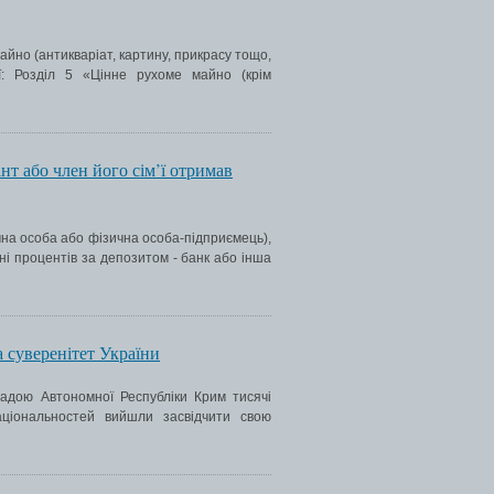
айно (антикваріат, картину, прикрасу тощо,
ії: Розділ 5 «Цінне рухоме майно (крім
нт або член його сім’ї отримав
чна особа або фізична особа-підприємець),
ні процентів за депозитом - банк або інша
 суверенітет України
адою Автономної Республіки Крим тисячі
національностей вийшли засвідчити свою