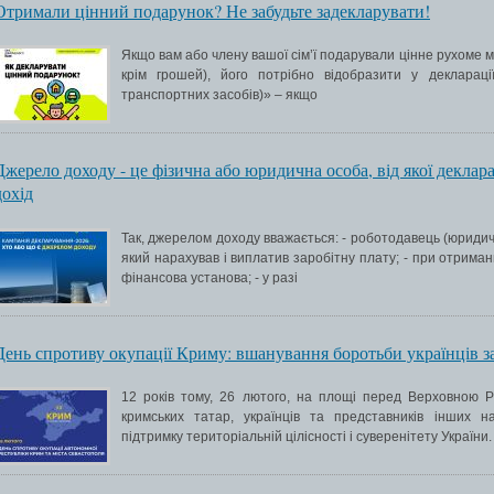
Отримали цінний подарунок? Не забудьте задекларувати!
Якщо вам або члену вашої сім’ї подарували цінне рухоме м
крім грошей), його потрібно відобразити у декларац
транспортних засобів)» – якщо
Джерело доходу - це фізична або юридична особа, від якої деклара
дохід
Так, джерелом доходу вважається: - роботодавець (юриди
який нарахував і виплатив заробітну плату; - при отриман
фінансова установа; - у разі
День спротиву окупації Криму: вшанування боротьби українців за
12 років тому, 26 лютого, на площі перед Верховною Р
кримських татар, українців та представників інших 
підтримку територіальній цілісності і суверенітету України.