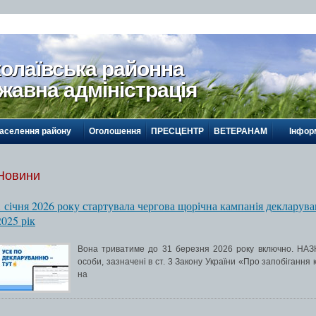
олаївська районна
жавна адміністрація
населення району
Оголошення
ПРЕСЦЕНТР
ВЕТЕРАНАМ
Інформ
Новини
1 січня 2026 року стартувала чергова щорічна кампанія декларув
2025 рік
Вона триватиме до 31 березня 2026 року включно. НАЗК
особи, зазначені в ст. 3 Закону України «Про запобігання к
на