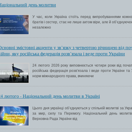
Національний день молитви
У час, коли Україна стоїть перед випробуваннями кожно
братів і сестер, стає не лише актом віри, але й об’єднуюч
незалежно
Основні змістовні акценти у зв’язку з четвертою річницею від п
війни, яку російська федерація розв’язала і веде проти України
24 лютого 2026 року виповнюється чотири роки від почат
російська федерація розв’язала і веде проти України та
норм міжнародного права, вчиняючи
24 лютого - Національний день молитви в Україні
Цього дня українці об’єднуються у спільній молитві за Украї
за мир, силу та Перемогу. Національний день молитв
Верховна Рада України від