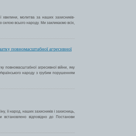
ї хвилини, молитва за наших захисників-
ою силою всього народу. Ми закликаємо всіх,
очатку повномасштабної агресивної
ку повномасштабної агресивної війни, яку
 Українського народу з грубим порушенням
ну, її народ, наших захисників і захисниць,
и встановлено відповідно до Постанови