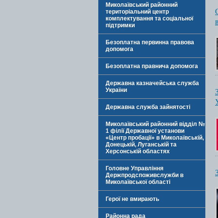
Миколаївський районний
територіальний центр
комплектування та соціальної
підтримки
Безоплатна первинна правова
допомога
Безоплатна правнича допомога
Державна казначейська служба
України
Державна служба зайнятості
Миколаївський районний відділ №
1 філії Державної установи
«Центр пробації» в Миколаївській,
Донецькій, Луганській та
Херсонській областях
Головне Управління
Держпродспоживслужби в
Миколаївської області
Герої не вмирають
Районна рада