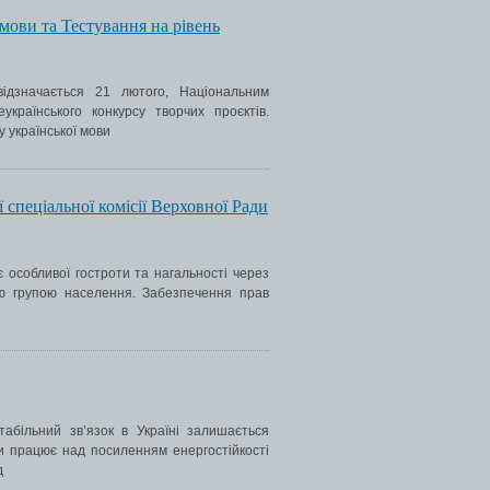
мови та Тестування на рівень
ідзначається 21 лютого, Національним
країнського конкурсу творчих проєктів.
 української мови
 спеціальної комісії Верховної Ради
 особливої гостроти та нагальності через
ою групою населення. Забезпечення прав
табільний зв’язок в Україні залишається
и працює над посиленням енергостійкості
д