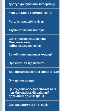
Доступ до публічної інформації
Консультації з громадськістю
Регуляторна діяльність
Адміністративні послуги
Спостережна комісія при
Миколаївській
райдержадміністрації
Запобігання проявам корупції
Прозоріть та підзвітність
Децентралізація державної влади
Очищення влади
Центр допомоги учасникам АТО
при Миколаївській районній
державній адміністрації
Євроатлантична інтеграція