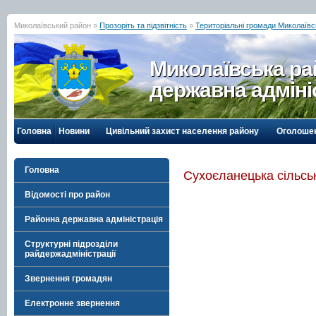
Миколаївський район »
Прозоріть та підзвітність
»
Територіальні громади Миколаївс
Миколаївська р
державна адміні
Головна
Новини
Цивільний захист населення району
Оголоше
Головна
Сухоєланецька сільсь
Відомості про район
Районна державна адміністрація
Структурні підрозділи
райдержадміністрації
Звернення громадян
Електронне звернення