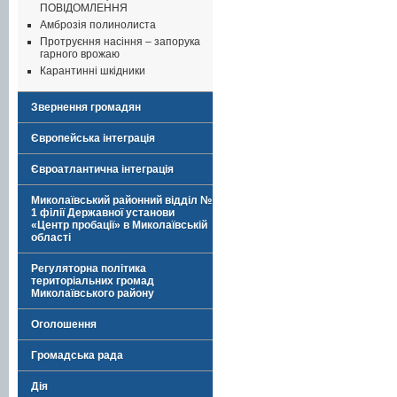
ПОВІДОМЛЕННЯ
Амброзія полинолиста
Протруєння насіння – запорука
гарного врожаю
Карантинні шкідники
Звернення громадян
Європейська інтеграція
Євроатлантична інтеграція
Миколаївський районний відділ №
1 філії Державної установи
«Центр пробації» в Миколаївській
області
Регуляторна політика
територіальних громад
Миколаївського району
Оголошення
Громадська рада
Дія