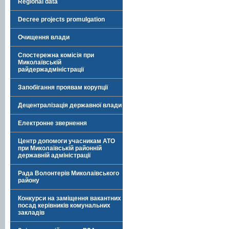
Regional data
Decree projects promulgation
Очищення влади
Спостережна комісія при
Миколаївській
райдержадміністрації
Запобігання проявам корупції
Децентралізація державної влади
Електронне звернення
Центр допомоги учасникам АТО
при Миколаївській районній
державній адміністрації
Рада Волонтерів Миколаївського
району
Конкурси на заміщення вакантних
посад керівників комунальних
закладів