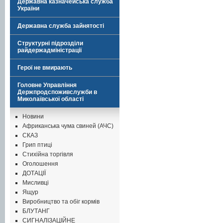
Державна казначейська служба
України
Державна служба зайнятості
Структурні підрозділи
райдержадміністрації
Герої не вмирають
Головне Управління
Держпродспоживслужби в
Миколаївської області
Новини
Африканська чума свиней (АЧС)
СКАЗ
Грип птиці
Стихійна торгівля
Оголошення
ДОТАЦІЇ
Мисливці
Ящур
Виробництво та обіг кормів
БЛУТАНГ
СИГНАЛІЗАЦІЙНЕ