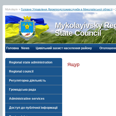
Mykolayiv »
Головне Управління Держпродспоживслужби в Миколаївської області
»
Mykolayivsky Reg
State Council
Головна
News
Цивільний захист населення району
Оголошен
Regional state administration
Ящур
Regional council
Регуляторна діяльність
Громадська рада
Administrative services
Доступ до публічної інформації