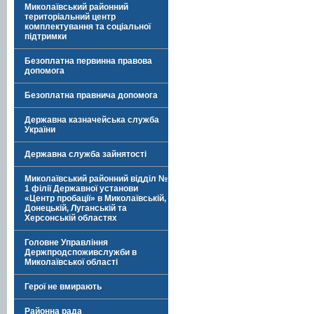
Миколаївський районний
територіальний центр
комплектування та соціальної
підтримки
Безоплатна первинна правова
допомога
Безоплатна правнича допомога
Державна казначейська служба
України
Державна служба зайнятості
Миколаївський районний відділ №
1 філії Державної установи
«Центр пробації» в Миколаївській,
Донецькій, Луганській та
Херсонській областях
Головне Управління
Держпродспоживслужби в
Миколаївської області
Герої не вмирають
Районна рада