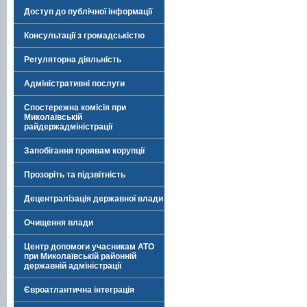
Доступ до публічної інформації
Консультації з громадськістю
Регуляторна діяльність
Адміністративні послуги
Спостережна комісія при
Миколаївській
райдержадміністрації
Запобігання проявам корупції
Прозоріть та підзвітність
Децентралізація державної влади
Очищення влади
Центр допомоги учасникам АТО
при Миколаївській районній
державній адміністрації
Євроатлантична інтеграція