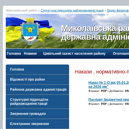
Миколаївський район »
Структурні підрозділи райдержадміністрації
»
Відділ фінансів
Миколаївська р
державна адміні
Головна
Новини
Цивільний захист населення району
Оголоше
Головна
Накази , нормативно-
Відомості про район
Наказ № 1-О від 05.01.
на 2026 рік"
Районна державна адміністрація
Формат:
PDF
| Добавлен:
09
Паспорт бюджетної про
Структурні підрозділи
райдержадміністрації
Формат:
PDF
| Добавлен:
09
Звернення громадян
Електронне звернення