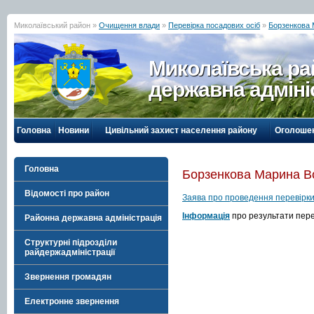
Миколаївський район »
Очищення влади
»
Перевірка посадових осіб
»
Борзенкова 
Миколаївська р
державна адміні
Головна
Новини
Цивільний захист населення району
Оголоше
Головна
Борзенкова Марина В
Відомості про район
Заява про проведення перевірки
Інформація
про результати пере
Районна державна адміністрація
Структурні підрозділи
райдержадміністрації
Звернення громадян
Електронне звернення