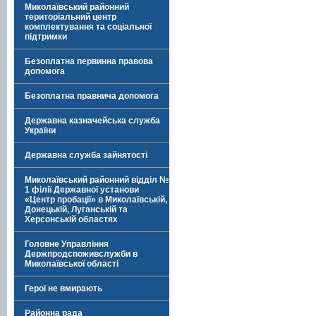
Миколаївський районний
територіальний центр
комплектування та соціальної
підтримки
Безоплатна первинна правова
допомога
Безоплатна правнича допомога
Державна казначейська служба
України
Державна служба зайнятості
Миколаївський районний відділ №
1 філії Державної установи
«Центр пробації» в Миколаївській,
Донецькій, Луганській та
Херсонській областях
Головне Управління
Держпродспоживслужби в
Миколаївської області
Герої не вмирають
Районна рада