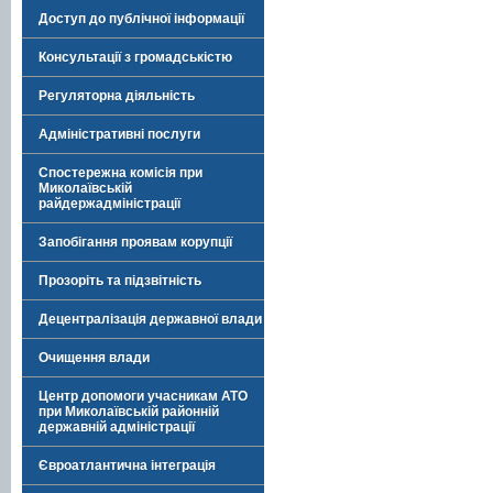
Доступ до публічної інформації
Консультації з громадськістю
Регуляторна діяльність
Адміністративні послуги
Спостережна комісія при
Миколаївській
райдержадміністрації
Запобігання проявам корупції
Прозоріть та підзвітність
Децентралізація державної влади
Очищення влади
Центр допомоги учасникам АТО
при Миколаївській районній
державній адміністрації
Євроатлантична інтеграція