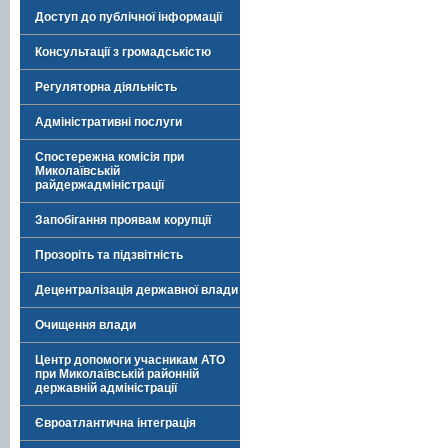
Доступ до публічної інформації
Консультації з громадськістю
Регуляторна діяльність
Адміністративні послуги
Спостережна комісія при
Миколаївській
райдержадміністрації
Запобігання проявам корупції
Прозоріть та підзвітність
Децентралізація державної влади
Очищення влади
Центр допомоги учасникам АТО
при Миколаївській районній
державній адміністрації
Євроатлантична інтеграція