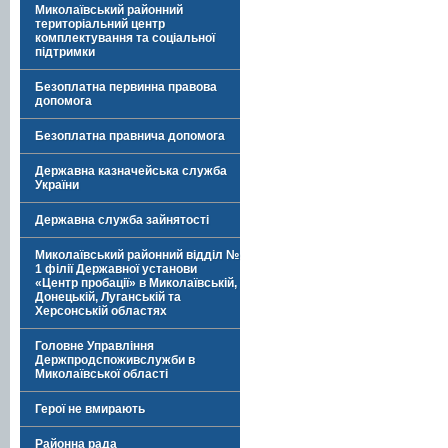
Миколаївський районний
територіальний центр
комплектування та соціальної
підтримки
Безоплатна первинна правова
допомога
Безоплатна правнича допомога
Державна казначейська служба
України
Державна служба зайнятості
Миколаївський районний відділ №
1 філії Державної установи
«Центр пробації» в Миколаївській,
Донецькій, Луганській та
Херсонській областях
Головне Управління
Держпродспоживслужби в
Миколаївської області
Герої не вмирають
Районна рада