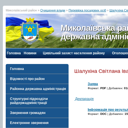
Миколаївський район »
Очищення влади
»
Перевірка посадових осіб
»
Шалухіна Сві
Миколаївська р
державна адміні
Головна
Новини
Цивільний захист населення району
Оголоше
Головна
Шалухіна Світлана Ів
Відомості про район
Заява
Формат:
PDF
| Добавлен:
01
Районна державна адміністрація
Декларація
Структурні підрозділи
райдержадміністрації
Інформація про результ
Звернення громадян
Формат:
DOC
| Добавлен:
15
Електронне звернення