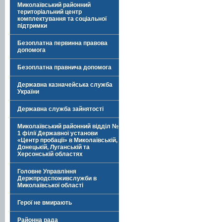
Миколаївський районний
територіальний центр
комплектування та соціальної
підтримки
Безоплатна первинна правова
допомога
Безоплатна правнича допомога
Державна казначейська служба
України
Державна служба зайнятості
Миколаївський районний відділ №
1 філії Державної установи
«Центр пробації» в Миколаївській,
Донецькій, Луганській та
Херсонській областях
Головне Управління
Держпродспоживслужби в
Миколаївської області
Герої не вмирають
Районна рада