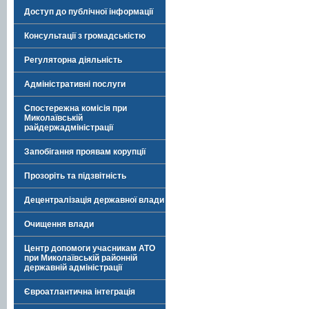
Доступ до публічної інформації
Консультації з громадськістю
Регуляторна діяльність
Адміністративні послуги
Спостережна комісія при
Миколаївській
райдержадміністрації
Запобігання проявам корупції
Прозоріть та підзвітність
Децентралізація державної влади
Очищення влади
Центр допомоги учасникам АТО
при Миколаївській районній
державній адміністрації
Євроатлантична інтеграція