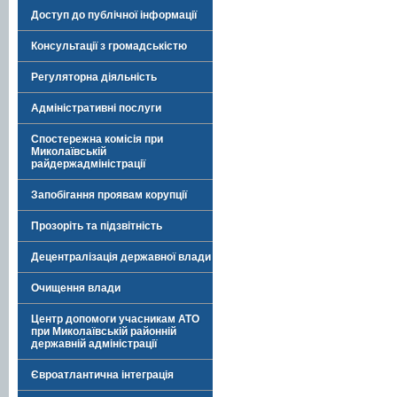
Доступ до публічної інформації
Консультації з громадськістю
Регуляторна діяльність
Адміністративні послуги
Спостережна комісія при
Миколаївській
райдержадміністрації
Запобігання проявам корупції
Прозоріть та підзвітність
Децентралізація державної влади
Очищення влади
Центр допомоги учасникам АТО
при Миколаївській районній
державній адміністрації
Євроатлантична інтеграція