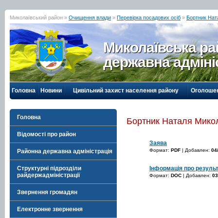
Миколаївський район »
Очищення влади
»
Перевірка посадових осіб
»
Бортник Нат
Миколаївська р
державна адміні
Головна
Новини
Цивільний захист населення району
Оголоше
Головна
Бортник Наталя Мико
Відомості про район
Заява
Формат:
PDF
| Добавлен:
04
Районна державна адміністрація
Інформація про результ
Структурні підрозділи
райдержадміністрації
Формат:
DOC
| Добавлен:
03
Звернення громадян
Електронне звернення