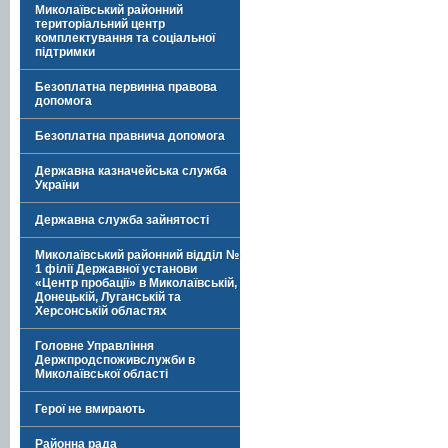
Миколаївський районний
територіальний центр
комплектування та соціальної
підтримки
Безоплатна первинна правова
допомога
Безоплатна правнича допомога
Державна казначейська служба
України
Державна служба зайнятості
Миколаївський районний відділ №
1 філії Державної установи
«Центр пробації» в Миколаївській,
Донецькій, Луганській та
Херсонській областях
Головне Управління
Держпродспоживслужби в
Миколаївської області
Герої не вмирають
Районна рада