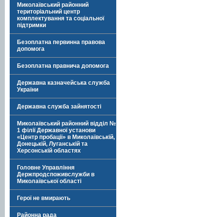
Миколаївський районний
територіальний центр
комплектування та соціальної
підтримки
Безоплатна первинна правова
допомога
Безоплатна правнича допомога
Державна казначейська служба
України
Державна служба зайнятості
Миколаївський районний відділ №
1 філії Державної установи
«Центр пробації» в Миколаївській,
Донецькій, Луганській та
Херсонській областях
Головне Управління
Держпродспоживслужби в
Миколаївської області
Герої не вмирають
Районна рада