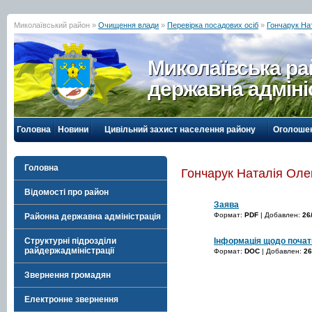
Миколаївський район »
Очищення влади
»
Перевірка посадових осіб
»
Гончарук На
Миколаївська р
державна адміні
Головна
Новини
Цивільний захист населення району
Оголоше
Головна
Гончарук Наталія Оле
Відомості про район
Заява
Формат:
PDF
| Добавлен:
26
Районна державна адміністрація
Інформація щодо почат
Структурні підрозділи
райдержадміністрації
Формат:
DOC
| Добавлен:
26
Звернення громадян
Електронне звернення