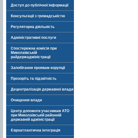
Доступ до публічної інформації
Консультації з громадськістю
Регуляторна діяльність
Адміністративні послуги
Спостережна комісія при
Миколаївській
райдержадміністрації
Запобігання проявам корупції
Прозоріть та підзвітність
Децентралізація державної влади
Очищення влади
Центр допомоги учасникам АТО
при Миколаївській районній
державній адміністрації
Євроатлантична інтеграція