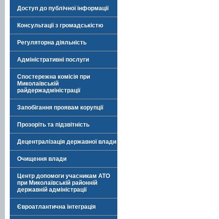
Доступ до публічної інформації
Консультації з громадськістю
Регуляторна діяльність
Адміністративні послуги
Спостережна комісія при
Миколаївській
райдержадміністрації
Запобігання проявам корупції
Прозоріть та підзвітність
Децентралізація державної влади
Очищення влади
Центр допомоги учасникам АТО
при Миколаївській районній
державній адміністрації
Євроатлантична інтеграція