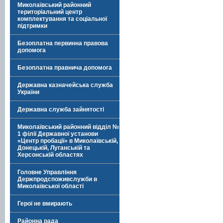
Миколаївський районний
територіальний центр
комплектування та соціальної
підтримки
Безоплатна первинна правова
допомога
Безоплатна правнича допомога
Державна казначейська служба
України
Державна служба зайнятості
Миколаївський районний відділ №
1 філії Державної установи
«Центр пробації» в Миколаївській,
Донецькій, Луганській та
Херсонській областях
Головне Управління
Держпродспоживслужби в
Миколаївської області
Герої не вмирають
Районна рада