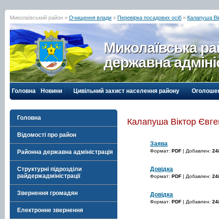
Миколаївський район »
Очищення влади
»
Перевірка посадових осіб
»
Калапуша Ві
Миколаївська р
державна адміні
Головна
Новини
Цивільний захист населення району
Оголоше
Головна
Калапуша Віктор Євге
Відомості про район
Заява
Формат:
PDF
| Добавлен:
24
Районна державна адміністрація
Довідка
Структурні підрозділи
райдержадміністрації
Формат:
PDF
| Добавлен:
24
Звернення громадян
Довідка
Формат:
PDF
| Добавлен:
24
Електронне звернення