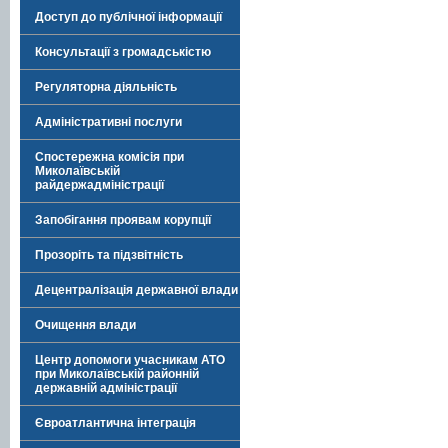
Доступ до публічної інформації
Консультації з громадськістю
Регуляторна діяльність
Адміністративні послуги
Спостережна комісія при
Миколаївській
райдержадміністрації
Запобігання проявам корупції
Прозоріть та підзвітність
Децентралізація державної влади
Очищення влади
Центр допомоги учасникам АТО
при Миколаївській районній
державній адміністрації
Євроатлантична інтеграція