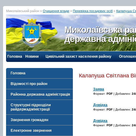
Миколаївський район »
Очищення влади
»
Перевірка посадових осіб
»
Калапуша Св
Миколаївська р
державна адміні
Головна
Новини
Цивільний захист населення району
Оголоше
Головна
Калапуша Світлана Ві
Відомості про район
Заява
Формат:
PDF
| Добавлен:
24
Районна державна адміністрація
Довідка
Структурні підрозділи
райдержадміністрації
Формат:
PDF
| Добавлен:
24
Звернення громадян
Довідка
Формат:
PDF
| Добавлен:
24
Електронне звернення