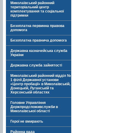
Миколаївський районний
територіальний центр
комплектування та соціальної
підтримки
Безоплатна первинна правова
допомога
Безоплатна правнича допомога
Державна казначейська служба
України
Державна служба зайнятості
Миколаївський районний відділ №
1 філії Державної установи
«Центр пробації» в Миколаївській,
Донецькій, Луганській та
Херсонській областях
Головне Управління
Держпродспоживслужби в
Миколаївської області
Герої не вмирають
Районна рада