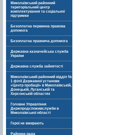
Миколаївський районний
територіальний центр
комплектування та соціальної
підтримки
Безоплатна первинна правова
допомога
Безоплатна правнича допомога
Державна казначейська служба
України
Державна служба зайнятості
Миколаївський районний відділ №
1 філії Державної установи
«Центр пробації» в Миколаївській,
Донецькій, Луганській та
Херсонській областях
Головне Управління
Держпродспоживслужби в
Миколаївської області
Герої не вмирають
Районна рада