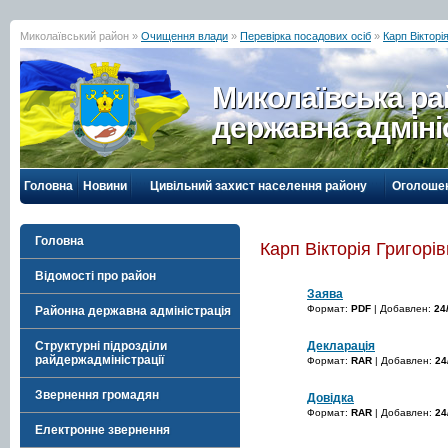
Миколаївський район »
Очищення влади
»
Перевірка посадових осіб
»
Карп Вікторі
Миколаївська р
державна адміні
Головна
Новини
Цивільний захист населення району
Оголоше
Головна
Карп Вікторія Григорі
Відомості про район
Заява
Формат:
PDF
| Добавлен:
24
Районна державна адміністрація
Декларація
Структурні підрозділи
райдержадміністрації
Формат:
RAR
| Добавлен:
24
Звернення громадян
Довідка
Формат:
RAR
| Добавлен:
24
Електронне звернення