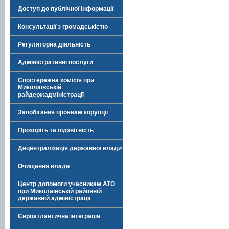
Доступ до публічної інформації
Консультації з громадськістю
Регуляторна діяльність
Адміністративні послуги
Спостережна комісія при
Миколаївській
райдержадміністрації
Запобігання проявам корупції
Прозоріть та підзвітність
Децентралізація державної влади
Очищення влади
Центр допомоги учасникам АТО
при Миколаївській районній
державній адміністрації
Євроатлантична інтеграція